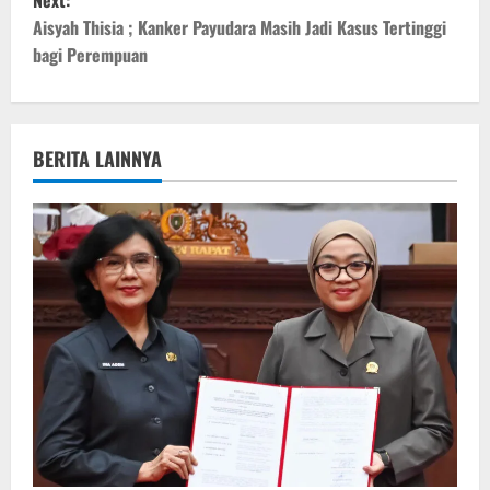
Next:
t
Aisyah Thisia ; Kanker Payudara Masih Jadi Kasus Tertinggi
bagi Perempuan
n
a
v
BERITA LAINNYA
i
g
a
t
i
o