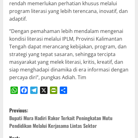
rendah memerlukan perhatian khusus melalui
program literasi yang lebih terencana, inovatif, dan
adaptif.
“Dengan pemahaman lebih mendalam mengenai
kondisi literasi melalui IPLM, Provinsi Kalimantan
Tengah dapat merancang kebijakan, program, dan
strategi yang tepat sasaran, sehingga tercipta
masyarakat yang melek literasi, kritis, kreatif, dan
siap menghadapi dinamika di era informasi dengan
percaya diri”, pungkas Adiah. Tim
WhatsApp
Facebook
Telegram
X
PrintFriendly
Share
P
Previous:
o
Bupati Mura Hadiri Rakor Terkait Peningkatan Mutu
Pendidikan Melalui Kerjasama Lintas Sektor
s