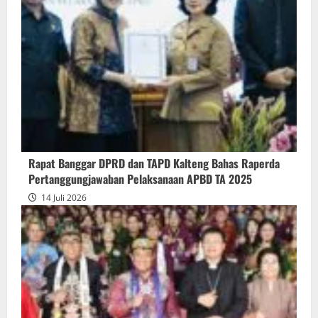
Penyampaian
Pendapat
Akhir
Gubernur
atas
Persetujuan
Bersama
Raperda
Pertanggungjawaban
Rapat Banggar DPRD dan TAPD Kalteng Bahas Raperda
Pelaksanaan
Pertanggungjawaban Pelaksanaan APBD TA 2025
APBD
14 Juli 2026
2025