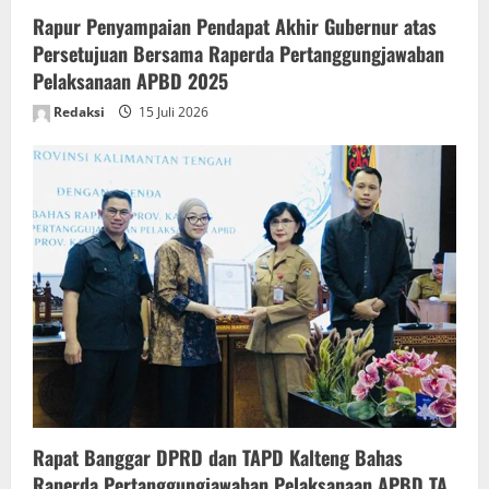
n
Rapur Penyampaian Pendapat Akhir Gubernur atas
Persetujuan Bersama Raperda Pertanggungjawaban
Pelaksanaan APBD 2025
Redaksi
15 Juli 2026
Rapat Banggar DPRD dan TAPD Kalteng Bahas
Raperda Pertanggungjawaban Pelaksanaan APBD TA