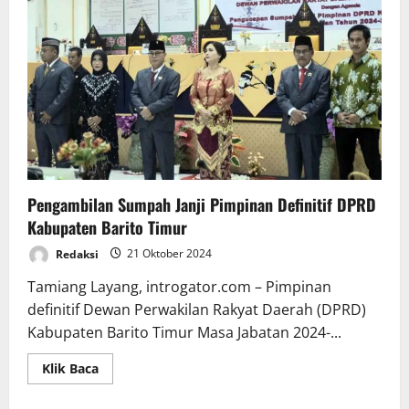
Pengambilan Sumpah Janji Pimpinan Definitif DPRD
Kabupaten Barito Timur
Redaksi
21 Oktober 2024
Tamiang Layang, introgator.com – Pimpinan
definitif Dewan Perwakilan Rakyat Daerah (DPRD)
Kabupaten Barito Timur Masa Jabatan 2024-...
Read
Klik Baca
more
about
Pengambilan