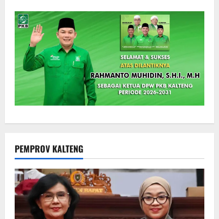
Sumpah
Janji
Pimpinan
Definitif
DPRD
Kabupaten
Barito
Timur
PEMPROV KALTENG