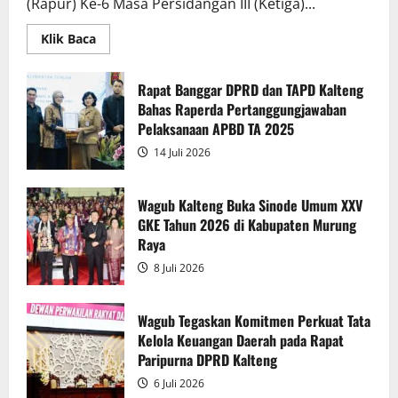
(Rapur) Ke-6 Masa Persidangan III (Ketiga)...
Read
Klik Baca
more
about
Rapur
Penyampaian
Rapat Banggar DPRD dan TAPD Kalteng
Pendapat
Bahas Raperda Pertanggungjawaban
Akhir
Gubernur
Pelaksanaan APBD TA 2025
atas
Persetujuan
14 Juli 2026
Bersama
Raperda
Pertanggungjawaban
Pelaksanaan
Wagub Kalteng Buka Sinode Umum XXV
APBD
GKE Tahun 2026 di Kabupaten Murung
2025
Raya
8 Juli 2026
Wagub Tegaskan Komitmen Perkuat Tata
Kelola Keuangan Daerah pada Rapat
Paripurna DPRD Kalteng
6 Juli 2026