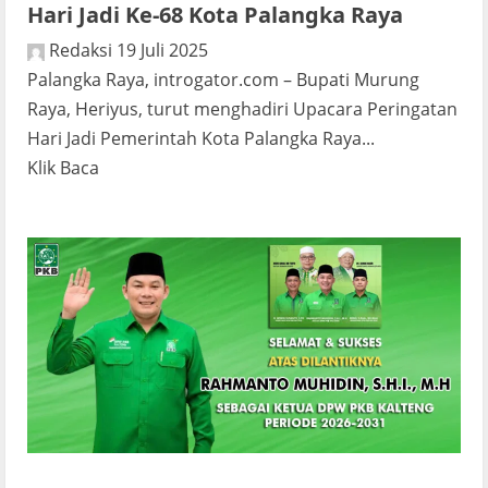
Siap
Hari Jadi Ke-68 Kota Palangka Raya
Kawal
Redaksi
19 Juli 2025
Muktamar
Palangka Raya, introgator.com – Bupati Murung
2025
Raya, Heriyus, turut menghadiri Upacara Peringatan
Hari Jadi Pemerintah Kota Palangka Raya...
Read
Klik Baca
more
about
Bupati
Mura
Hadiri
Upacara
Peringatan
Hari
Jadi
Ke-