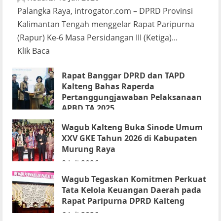
Palangka Raya, introgator.com – DPRD Provinsi
Kalimantan Tengah menggelar Rapat Paripurna
(Rapur) Ke-6 Masa Persidangan III (Ketiga)...
Read
Klik Baca
more
Rapat Banggar DPRD dan TAPD
about
Kalteng Bahas Raperda
Rapur
Pertanggungjawaban Pelaksanaan
Penyampaian
APBD TA 2025
Pendapat
14 Juli 2026
Wagub Kalteng Buka Sinode Umum
Akhir
XXV GKE Tahun 2026 di Kabupaten
Gubernur
Murung Raya
atas
8 Juli 2026
Persetujuan
Wagub Tegaskan Komitmen Perkuat
Bersama
Tata Kelola Keuangan Daerah pada
Raperda
Rapat Paripurna DPRD Kalteng
Pertanggungjawaban
6 Juli 2026