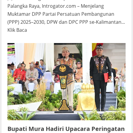
Palangka Raya, Introgator.com – Menjelang
Muktamar DPP Partai Persatuan Pembangunan
(PPP) 2025–2030, DPW dan DPC PPP se-Kalimantan...
Read
Klik Baca
more
about
Dukung
Agus
dan
Gus
Yasin,
DPW-
DPC
PPP
se-
Kalteng
Bupati Mura Hadiri Upacara Peringatan