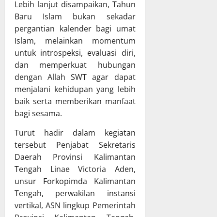
a
u
Lebih lanjut disampaikan, Tahun
u
g
m
a
p
j
Baru Islam bukan sekadar
a
n
a
a
pergantian kalender bagi umat
B
g
t
w
Islam, melainkan momentum
a
a
e
a
untuk introspeksi, evaluasi diri,
h
n
n
b
dan memperkuat hubungan
a
D
M
a
dengan Allah SWT agar dapat
s
a
u
n
R
e
menjalani kehidupan yang lebih
r
P
a
r
u
baik serta memberikan manfaat
e
p
a
n
l
bagi sesama.
e
h
g
a
r
p
R
Turut hadir dalam kegiatan
k
d
a
a
s
tersebut Penjabat Sekretaris
a
d
y
a
Daerah Provinsi Kalimantan
P
a
a
n
Tengah Linae Victoria Aden,
e
R
a
unsur Forkopimda Kalimantan
r
a
a
8
Tengah, perwakilan instansi
t
p
n
Juli
a
vertikal, ASN lingkup Pemerintah
a
A
2026
n