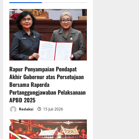
i
a
a
6
g
n
Juli
A
2026
a
P
B
t
D
T
i
A
2
Rapur Penyampaian Pendapat
o
0
Akhir Gubernur atas Persetujuan
2
n
Bersama Raperda
5
Pertanggungjawaban Pelaksanaan
APBD 2025
6
Juli
Redaksi
15 Juli 2026
2026