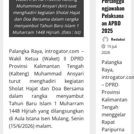
Pertanggu
Muhammad Ansyari (kiri) saat
ngjawaban
menghadiri kegiatan Sholat Hajat
Pelaksana
dan Doa Bersama dalam rangka
an APBD
menyambut Tahun Baru Islam 1
2025
Muharram 1448 Hijriah. (foto : Ist)
Redaksi
15 Juli
Palangka Raya, introgator.com –
2026
Wakil Ketua (Waket) II DPRD
Palangka
Provinsi Kalimantan Tengah
Raya,
(Kalteng) Muhammad Ansyari
introgator.co
turut menghadiri kegiatan
– DPRD
Sholat Hajat dan Doa Bersama
Provinsi
dalam rangka menyambut
Kalimantan
Tahun Baru Islam 1 Muharram
Tengah
1448 Hijriah yang dilangsungkan
menggelar
di Aula Istana Isen Mulang, Senin
Rapat
(15/6/2026) malam.
Paripurna