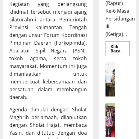
(Rapur)
Kegiatan yang berlangsung
Ke-6 Masa
khidmat tersebut menjadi ajang
Persidangan
silaturahmi antara Pemerintah
III
Provinsi Kalimantan Tengah
(Ketiga)...
dengan unsur Forum Koordinasi
Pimpinan Daerah (Forkopimda),
Klik
Aparatur Sipil Negara (ASN),
Read
Baca
more
tokoh agama, serta tokoh
about
Rapur
R
masyarakat. Momentum ini juga
Penyamp
a
Pendapa
dimanfaatkan untuk
Akhir
p
Gubernu
memperkuat kebersamaan dan
atas
a
persatuan dalam membangun
Persetuj
t
Bersama
daerah.
Raperda
B
Pertang
W
a
Pelaksa
Agenda dimulai dengan Sholat
APBD
a
n
2025
Maghrib berjamaah, dilanjutkan
g
g
dengan Sholat Hajat, membaca
u
g
Yasin, dan ditutup dengan doa
b
a