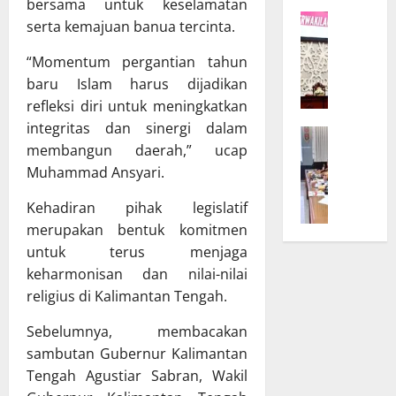
K
bersama untuk keselamatan
r
W
a
D
serta kemajuan banua tercinta.
a
l
P
g
t
“Momentum pergantian tahun
R
u
e
D
baru Islam harus dijadikan
b
n
d
refleksi diri untuk meningkatkan
T
g
a
integritas dan sinergi dalam
B
e
B
n
membangun daerah,” ucap
a
g
u
T
Muhammad Ansyari.
n
a
k
A
g
s
a
P
Kehadiran pihak legislatif
g
k
S
D
merupakan bentuk komitmen
a
a
i
K
untuk terus menjaga
r
n
n
a
D
K
keharmonisan dan nilai-nilai
o
l
P
o
d
religius di Kalimantan Tengah.
t
R
m
e
e
D
Sebelumnya, membacakan
i
U
n
d
t
m
sambutan Gubernur Kalimantan
g
a
m
u
B
Tengah Agustiar Sabran, Wakil
n
e
m
a