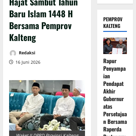
Hajat Sambut Tahun
Baru Islam 1448 H
PEMPROV
Bersama Pemprov
KALTENG
Kalteng
Redaksi
Rapur
16 Juni 2026
Penyampa
ian
Pendapat
Akhir
Gubernur
atas
Persetujua
n Bersama
Raperda
Waket II DPRD Provinsi Kalteng