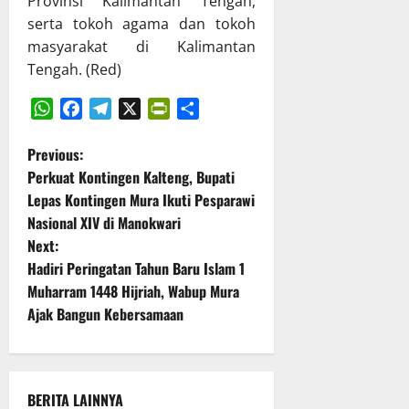
t
Provinsi Kalimantan Tengah,
P
g
P
B
serta tokoh agama dan tokoh
g
a
D
masyarakat di Kalimantan
u
r
T
Tengah. (Red)
n
i
A
g
p
2
j
u
0
WhatsApp
Facebook
Telegram
X
PrintFriendly
Share
a
r
2
P
Previous:
w
n
5
Perkuat Kontingen Kalteng, Bupati
a
a
o
b
Lepas Kontingen Mura Ikuti Pesparawi
D
14
a
P
Nasional XIV di Manokwari
s
Juli
n
R
Next:
2026
P
D
t
Hadiri Peringatan Tahun Baru Islam 1
e
K
Muharram 1448 Hijriah, Wabup Mura
l
a
n
Ajak Bangun Kebersamaan
a
l
k
t
a
s
e
a
v
n
BERITA LAINNYA
n
g