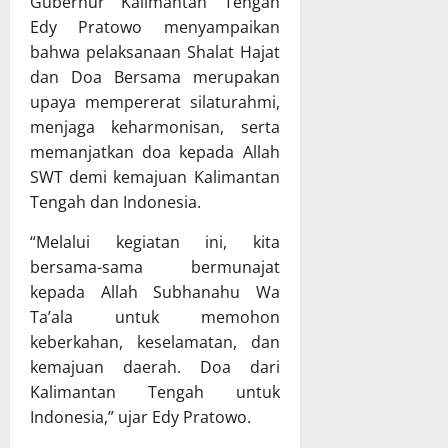
Gubernur Kalimantan Tengah
T
n
X
h
Edy Pratowo menyampaikan
A
P
X
a
bahwa pelaksanaan Shalat Hajat
P
e
V
s
dan Doa Bersama merupakan
D
r
G
R
K
upaya mempererat silaturahmi,
k
K
a
a
u
menjaga keharmonisan, serta
E
p
l
a
T
e
memanjatkan doa kepada Allah
t
t
a
r
SWT demi kemajuan Kalimantan
e
T
h
d
Tengah dan Indonesia.
n
a
u
a
g
t
n
P
“Melalui kegiatan ini, kita
r
a
2
e
bersama-sama bermunajat
a
K
0
r
kepada Allah Subhanahu Wa
p
e
2
t
Ta’ala untuk memohon
a
l
6
a
keberkahan, keselamatan, dan
t
o
d
n
B
kemajuan daerah. Doa dari
l
i
g
e
a
K
Kalimantan Tengah untuk
g
r
K
a
u
Indonesia,” ujar Edy Pratowo.
s
e
b
n