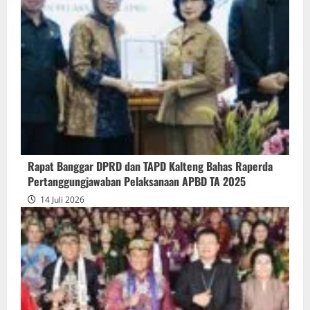
Penyampaian
Pendapat
Akhir
Gubernur
atas
Persetujuan
Bersama
Raperda
Pertanggungjawaban
Rapat Banggar DPRD dan TAPD Kalteng Bahas Raperda
Pelaksanaan
Pertanggungjawaban Pelaksanaan APBD TA 2025
APBD
14 Juli 2026
2025