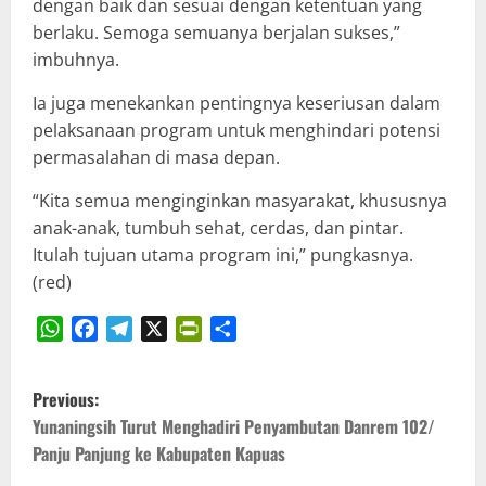
dengan baik dan sesuai dengan ketentuan yang
berlaku. Semoga semuanya berjalan sukses,”
imbuhnya.
Ia juga menekankan pentingnya keseriusan dalam
pelaksanaan program untuk menghindari potensi
permasalahan di masa depan.
“Kita semua menginginkan masyarakat, khususnya
anak-anak, tumbuh sehat, cerdas, dan pintar.
Itulah tujuan utama program ini,” pungkasnya.
(red)
WhatsApp
Facebook
Telegram
X
PrintFriendly
Share
P
Previous:
o
Yunaningsih Turut Menghadiri Penyambutan Danrem 102/
Panju Panjung ke Kabupaten Kapuas
s