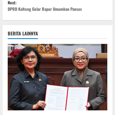
Next:
t
DPRD Kalteng Gelar Rapur Umumkan Pansus
n
a
BERITA LAINNYA
v
i
g
a
t
i
o