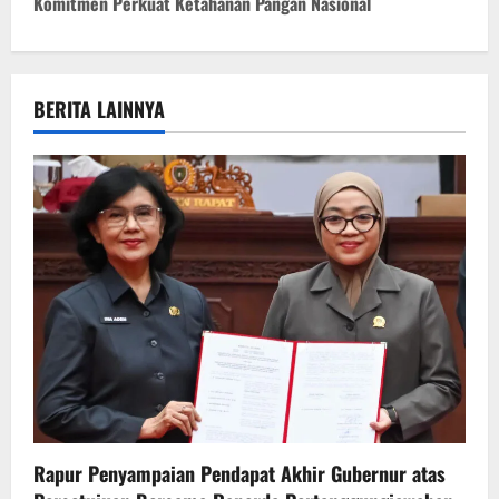
Komitmen Perkuat Ketahanan Pangan Nasional
n
a
v
BERITA LAINNYA
i
g
a
t
i
o
n
Rapur Penyampaian Pendapat Akhir Gubernur atas