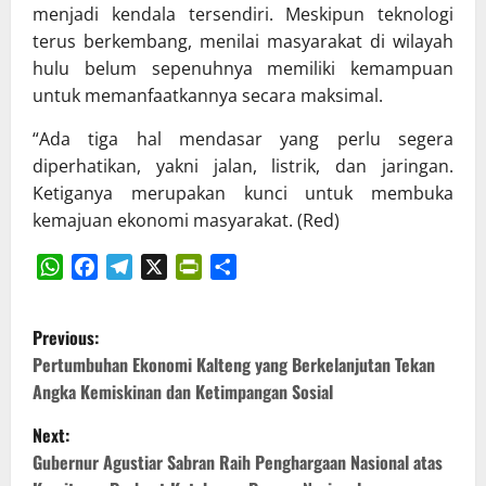
menjadi kendala tersendiri. Meskipun teknologi
terus berkembang, menilai masyarakat di wilayah
hulu belum sepenuhnya memiliki kemampuan
untuk memanfaatkannya secara maksimal.
“Ada tiga hal mendasar yang perlu segera
diperhatikan, yakni jalan, listrik, dan jaringan.
Ketiganya merupakan kunci untuk membuka
kemajuan ekonomi masyarakat. (Red)
WhatsApp
Facebook
Telegram
X
PrintFriendly
Share
P
Previous:
o
Pertumbuhan Ekonomi Kalteng yang Berkelanjutan Tekan
Angka Kemiskinan dan Ketimpangan Sosial
s
Next:
t
Gubernur Agustiar Sabran Raih Penghargaan Nasional atas