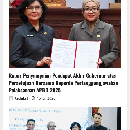
g
a
t
i
o
n
Rapur Penyampaian Pendapat Akhir Gubernur atas
Persetujuan Bersama Raperda Pertanggungjawaban
Pelaksanaan APBD 2025
Redaksi
15 Juli 2026