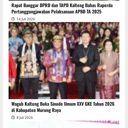
Rapat Banggar DPRD dan TAPD Kalteng Bahas Raperda
Pelaksanaan
Pertanggungjawaban Pelaksanaan APBD TA 2025
APBD
14 Juli 2026
2025
Wagub Kalteng Buka Sinode Umum XXV GKE Tahun 2026
di Kabupaten Murung Raya
8 Juli 2026