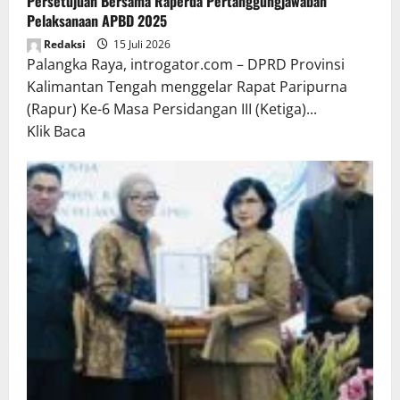
Persetujuan Bersama Raperda Pertanggungjawaban
Pelaksanaan APBD 2025
Redaksi
15 Juli 2026
Palangka Raya, introgator.com – DPRD Provinsi
Kalimantan Tengah menggelar Rapat Paripurna
(Rapur) Ke-6 Masa Persidangan III (Ketiga)...
Read
Klik Baca
more
about
Rapur
Penyampaian
Pendapat
Akhir
Gubernur
atas
Persetujuan
Bersama
Raperda
Pertanggungjawaban