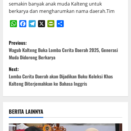
semakin banyak anak muda Kalteng untuk
berkarya dan mengharumkan nama daerah.Tim
WhatsApp
Facebook
Telegram
X
PrintFriendly
Share
P
Previous:
o
Wagub Kalteng Buka Lomba Cerita Daerah 2025, Generasi
Muda Didorong Berkarya
s
Next:
t
Lomba Cerita Daerah akan Dijadikan Buku Koleksi Khas
Kalteng Diterjemahkan ke Bahasa Inggris
n
a
v
BERITA LAINNYA
i