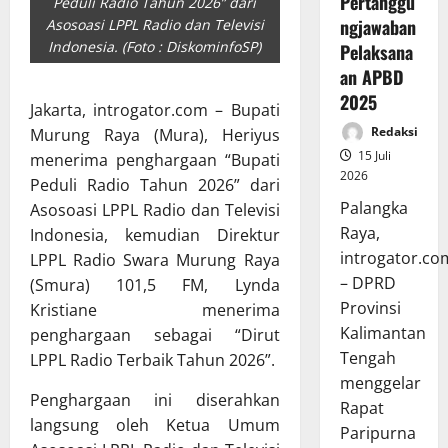
Pertanggu
Peduli Radio Tahun 2026” dari
ngjawaban
Asosoasi LPPL Radio dan Televisi
Indonesia. (Foto : DiskominfoSP)
Pelaksana
an APBD
2025
Jakarta, introgator.com – Bupati
Redaksi
Murung Raya (Mura), Heriyus
15 Juli
menerima penghargaan “Bupati
2026
Peduli Radio Tahun 2026” dari
Palangka
Asosoasi LPPL Radio dan Televisi
Raya,
Indonesia, kemudian Direktur
introgator.co
LPPL Radio Swara Murung Raya
– DPRD
(Smura) 101,5 FM, Lynda
Provinsi
Kristiane menerima
Kalimantan
penghargaan sebagai “Dirut
Tengah
LPPL Radio Terbaik Tahun 2026”.
menggelar
Penghargaan ini diserahkan
Rapat
langsung oleh Ketua Umum
Paripurna