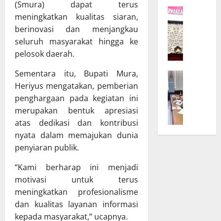
K
r
(Smura) dapat terus
W
a
D
meningkatkan kualitas siaran,
a
l
P
berinovasi dan menjangkau
g
t
R
seluruh masyarakat hingga ke
u
e
D
pelosok daerah.
b
n
d
T
g
a
Sementara itu, Bupati Mura,
B
e
B
n
Heriyus mengatakan, pemberian
a
g
u
T
n
penghargaan pada kegiatan ini
a
k
A
g
s
a
merupakan bentuk apresiasi
P
g
k
S
D
atas dedikasi dan kontribusi
a
a
i
K
nyata dalam memajukan dunia
r
n
n
a
penyiaran publik.
D
K
o
l
P
o
d
t
“Kami berharap ini menjadi
R
m
e
e
motivasi untuk terus
D
i
U
n
meningkatkan profesionalisme
d
t
m
g
dan kualitas layanan informasi
a
m
u
B
kepada masyarakat,” ucapnya.
n
e
m
a