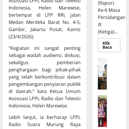
Asosoasi LPPL Radio dan Televisi
(Rapur)
Indonesia, Helen Marewise,
Ke-6 Masa
bertempat di LPP RRI, jalan
Persidangan
Medan Merdeka Barat No. 4-5,
III
Gambir, Jakarta Pusat, Kamis
(Ketiga)...
(23/4/2026).
Klik
Read
Baca
“Kegiatan ini sangat penting
more
sebagai wadah audiensi, diskusi,
about
Rapur
R
sekaligus pemberian
Penyamp
a
Pendapa
penghargaan bagi pihak-pihak
Akhir
p
Gubernu
yang telah berkontribusi dalam
atas
a
Persetuj
pengembangan penyiaran publik
t
Bersama
di daerah,” kata Ketua Umum
Raperda
B
Pertang
W
Asosoasi LPPL Radio dan Televisi
a
Pelaksa
APBD
a
n
Indonesia, Helen Marewise.
2025
g
g
Lebih lanjut, ia berharap LPPL
u
g
b
a
Radio Suara Murung Raya