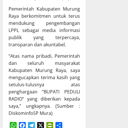
T
n
X
h
Pemerintah Kabupaten Murung
A
P
X
a
Raya berkomitmen untuk terus
P
e
V
s
D
mendukung pengembangan
r
G
R
K
k
K
LPPL sebagai media informasi
a
a
u
E
p
publik yang terpercaya,
l
a
T
e
transparan dan akuntabel.
t
t
a
r
e
T
h
d
“Atas nama pribadi, Pemerintah
n
a
u
a
dan seluruh masyarakat
g
t
n
P
Kabupaten Murung Raya, saya
r
a
2
e
mengucapkan terima kasih yang
a
K
0
r
setulus-tulusnya atas
p
e
2
t
penghargaan “BUPATI PEDULI
a
l
6
a
t
o
RADIO” yang diberikan kepada
d
n
B
l
i
saya,” ungkapnya. (Sumber :
g
e
a
K
g
DiskominfoSP Mura)
r
K
a
u
s
e
b
n