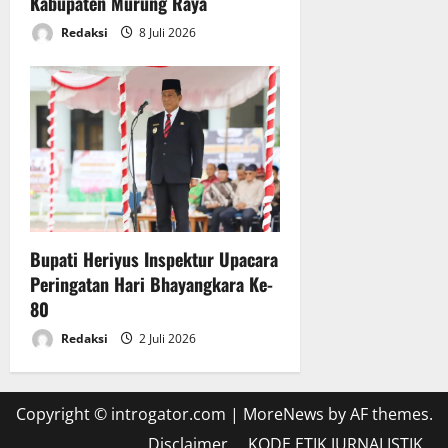
Kabupaten Murung Raya
a
a
Redaksi
8 Juli 2026
6
n
Juli
A
2026
P
B
D
T
A
2
0
2
Bupati Heriyus Inspektur Upacara
5
Peringatan Hari Bhayangkara Ke-
80
6
Redaksi
2 Juli 2026
Juli
2026
Copyright © introgator.com
|
MoreNews
by AF themes.
Disclaimer
KODE ETIK JURNALISTIK