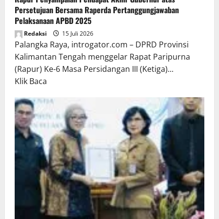
Persetujuan Bersama Raperda Pertanggungjawaban
Pelaksanaan APBD 2025
Redaksi
15 Juli 2026
Palangka Raya, introgator.com – DPRD Provinsi
Kalimantan Tengah menggelar Rapat Paripurna
(Rapur) Ke-6 Masa Persidangan III (Ketiga)...
Read
Klik Baca
more
about
Rapur
Penyampaian
Pendapat
Akhir
Gubernur
atas
Persetujuan
Bersama
Raperda