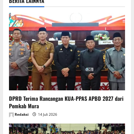
v
BERITA LAINNYA
i
g
a
t
i
o
n
DPRD Terima Rancangan KUA-PPAS APBD 2027 dari
Pemkab Mura
Redaksi
14 Juli 2026