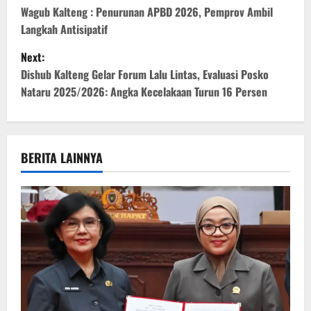
o
Wagub Kalteng : Penurunan APBD 2026, Pemprov Ambil
Langkah Antisipatif
s
Next:
t
Dishub Kalteng Gelar Forum Lalu Lintas, Evaluasi Posko
Nataru 2025/2026: Angka Kecelakaan Turun 16 Persen
n
a
v
BERITA LAINNYA
i
g
a
t
i