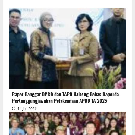
more
about
Rapur
Penyampaian
Pendapat
Akhir
Gubernur
atas
Persetujuan
Bersama
Raperda
Pertanggungjawaban
Rapat Banggar DPRD dan TAPD Kalteng Bahas Raperda
Pelaksanaan
Pertanggungjawaban Pelaksanaan APBD TA 2025
APBD
14 Juli 2026
2025