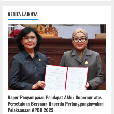
a
v
BERITA LAINNYA
i
g
a
t
i
o
n
Rapur Penyampaian Pendapat Akhir Gubernur atas
Persetujuan Bersama Raperda Pertanggungjawaban
Pelaksanaan APBD 2025