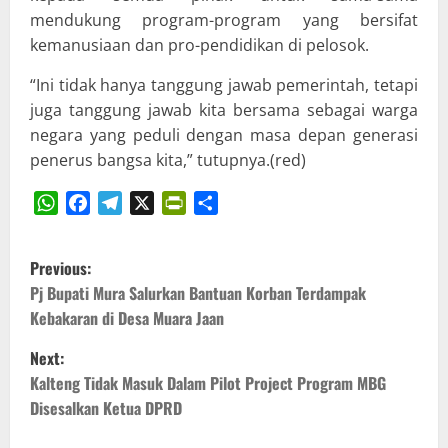
mendukung program-program yang bersifat
kemanusiaan dan pro-pendidikan di pelosok.
“Ini tidak hanya tanggung jawab pemerintah, tetapi
juga tanggung jawab kita bersama sebagai warga
negara yang peduli dengan masa depan generasi
penerus bangsa kita,” tutupnya.(red)
WhatsApp
Facebook
Telegram
X
PrintFriendly
Share
P
Previous:
o
Pj Bupati Mura Salurkan Bantuan Korban Terdampak
Kebakaran di Desa Muara Jaan
s
Next:
t
Kalteng Tidak Masuk Dalam Pilot Project Program MBG
Disesalkan Ketua DPRD
n