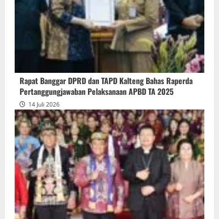
Gubernur
atas
Persetujuan
Bersama
Raperda
Pertanggungjawaban
Rapat Banggar DPRD dan TAPD Kalteng Bahas Raperda
Pelaksanaan
Pertanggungjawaban Pelaksanaan APBD TA 2025
APBD
14 Juli 2026
2025