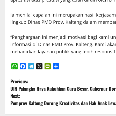
Ia menilai capaian ini merupakan hasil kerjasa
lingkup Dinas PMD Prov. Kalteng dalam memberi
“Penghargaan ini menjadi motivasi bagi kami un
informasi di Dinas PMD Prov. Kalteng. Kami aka
mehadirkan layanan publik yang lebih responsif
WhatsApp
Facebook
Telegram
X
PrintFriendly
Share
P
Previous:
UIN Palangka Raya Kukuhkan Guru Besar, Gubernur Dor
o
Next:
s
Pemprov Kalteng Dorong Kreativitas dan Hak Anak Lewa
t