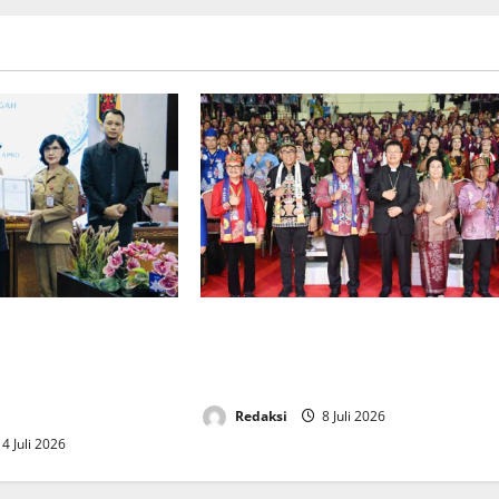
 DPRD dan TAPD
Wagub Kalteng Buka Sinode Umum
Raperda
XXV GKE Tahun 2026 di Kabupaten
waban Pelaksanaan
Murung Raya
Redaksi
8 Juli 2026
4 Juli 2026