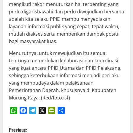
mengikuti rakor menuturkan hal terpenting yang
perlu digarisbawahi dan perlu diwujudkan bersama
adalah kita selaku PPID mampu menyediakan
layanan informasi publik yang cepat, tepat waktu,
mudah diakses serta memberikan dampak positif
bagi masyarakat luas.
Menurutnya, untuk mewujudkan itu semua,
tentunya memerlukan kolaborasi dan koordinasi
yang kuat antara PPID Utama dan PPID Pelaksana,
sehingga keterbukaan informasi menjadi perilaku
yang membudaya dalam pelaksanaan
Pemerintahan Daerah, khususnya di Kabupaten
Murung Raya. (Red/foto:ist)
WhatsApp
Facebook
Telegram
X
PrintFriendly
Share
P
Previous: