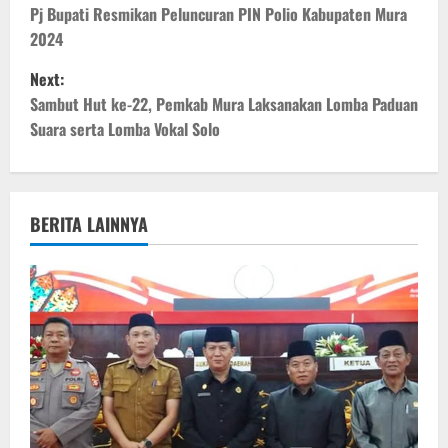
o
Pj Bupati Resmikan Peluncuran PIN Polio Kabupaten Mura
2024
s
Next:
t
Sambut Hut ke-22, Pemkab Mura Laksanakan Lomba Paduan
Suara serta Lomba Vokal Solo
n
a
v
BERITA LAINNYA
i
g
a
t
i