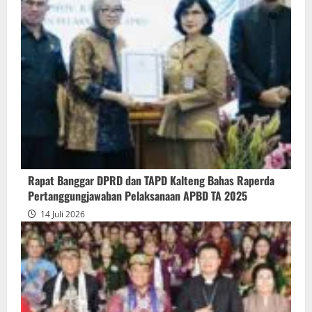
Rapur
Penyampaian
Pendapat
Akhir
Gubernur
atas
Persetujuan
Bersama
Raperda
Pertanggungjawaban
Rapat Banggar DPRD dan TAPD Kalteng Bahas Raperda
Pelaksanaan
Pertanggungjawaban Pelaksanaan APBD TA 2025
APBD
14 Juli 2026
2025