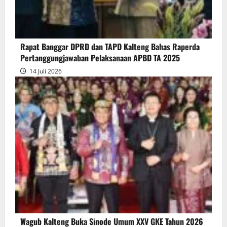
Bersama
Raperda
Pertanggungjawaban
Rapat Banggar DPRD dan TAPD Kalteng Bahas Raperda
Pelaksanaan
Pertanggungjawaban Pelaksanaan APBD TA 2025
APBD
14 Juli 2026
2025
Wagub Kalteng Buka Sinode Umum XXV GKE Tahun 2026