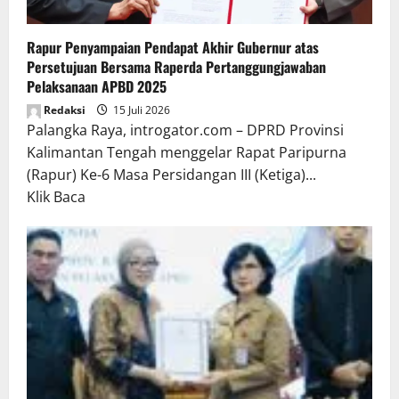
Rapur Penyampaian Pendapat Akhir Gubernur atas
Persetujuan Bersama Raperda Pertanggungjawaban
Pelaksanaan APBD 2025
Redaksi
15 Juli 2026
Palangka Raya, introgator.com – DPRD Provinsi
Kalimantan Tengah menggelar Rapat Paripurna
(Rapur) Ke-6 Masa Persidangan III (Ketiga)...
Read
Klik Baca
more
about
Rapur
Penyampaian
Pendapat
Akhir
Gubernur
atas
Persetujuan