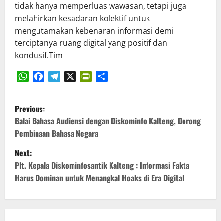
tidak hanya memperluas wawasan, tetapi juga
melahirkan kesadaran kolektif untuk
mengutamakan kebenaran informasi demi
terciptanya ruang digital yang positif dan
kondusif.Tim
WhatsApp
Facebook
Telegram
X
PrintFriendly
Share
P
Previous:
o
Balai Bahasa Audiensi dengan Diskominfo Kalteng, Dorong
Pembinaan Bahasa Negara
s
Next:
t
Plt. Kepala Diskominfosantik Kalteng : Informasi Fakta
Harus Dominan untuk Menangkal Hoaks di Era Digital
n
a