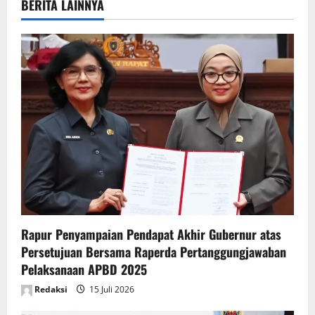
v
BERITA LAINNYA
i
g
a
t
i
o
n
Rapur Penyampaian Pendapat Akhir Gubernur atas
Persetujuan Bersama Raperda Pertanggungjawaban
Pelaksanaan APBD 2025
Redaksi
15 Juli 2026