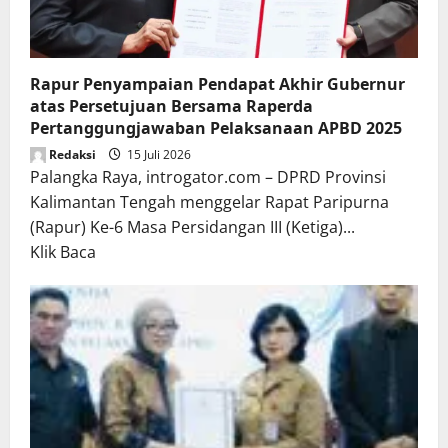
Rapur Penyampaian Pendapat Akhir Gubernur
atas Persetujuan Bersama Raperda
Pertanggungjawaban Pelaksanaan APBD 2025
Redaksi
15 Juli 2026
Palangka Raya, introgator.com – DPRD Provinsi
Kalimantan Tengah menggelar Rapat Paripurna
(Rapur) Ke-6 Masa Persidangan III (Ketiga)...
Read
Klik Baca
more
about
Rapur
Penyampaian
Pendapat
Akhir
Gubernur