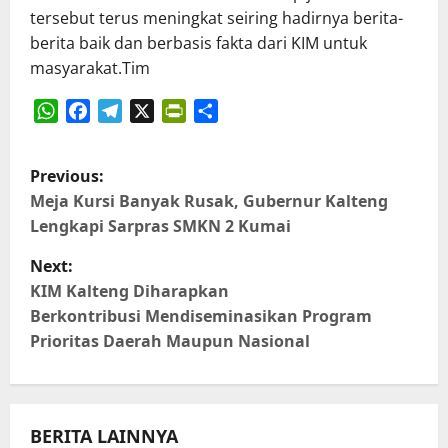
tersebut terus meningkat seiring hadirnya berita-
berita baik dan berbasis fakta dari KIM untuk
masyarakat.Tim
WhatsApp
Facebook
Telegram
X
PrintFriendly
Share
P
Previous:
o
Meja Kursi Banyak Rusak, Gubernur Kalteng
Lengkapi Sarpras SMKN 2 Kumai
s
Next:
t
KIM Kalteng Diharapkan
Berkontribusi Mendiseminasikan Program
n
Prioritas Daerah Maupun Nasional
a
v
BERITA LAINNYA