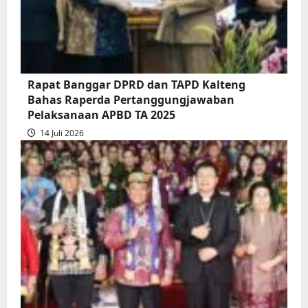
atas
Persetujuan
Bersama
Raperda
Pertanggungjawaban
Rapat Banggar DPRD dan TAPD Kalteng
Pelaksanaan
Bahas Raperda Pertanggungjawaban
APBD
Pelaksanaan APBD TA 2025
2025
14 Juli 2026