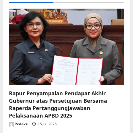
i
g
a
t
i
o
n
Rapur Penyampaian Pendapat Akhir
Gubernur atas Persetujuan Bersama
Raperda Pertanggungjawaban
Pelaksanaan APBD 2025
Redaksi
15 Juli 2026