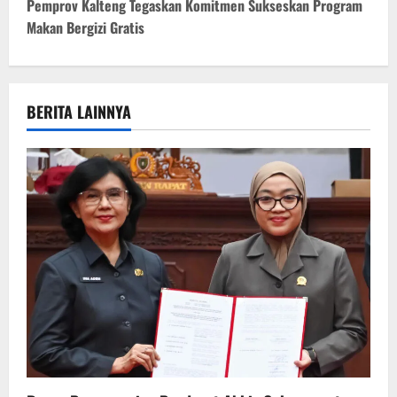
t
Pemprov Kalteng Tegaskan Komitmen Sukseskan Program
Makan Bergizi Gratis
n
a
v
BERITA LAINNYA
i
g
a
t
i
o
n