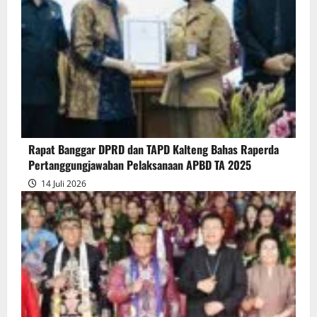
Pendapat
Akhir
Gubernur
atas
Persetujuan
Bersama
Raperda
Pertanggungjawaban
Rapat Banggar DPRD dan TAPD Kalteng Bahas Raperda
Pelaksanaan
Pertanggungjawaban Pelaksanaan APBD TA 2025
APBD
14 Juli 2026
2025