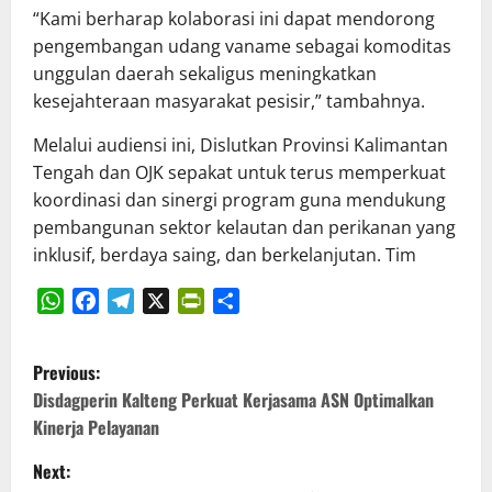
“Kami berharap kolaborasi ini dapat mendorong
pengembangan udang vaname sebagai komoditas
unggulan daerah sekaligus meningkatkan
kesejahteraan masyarakat pesisir,” tambahnya.
Melalui audiensi ini, Dislutkan Provinsi Kalimantan
Tengah dan OJK sepakat untuk terus memperkuat
koordinasi dan sinergi program guna mendukung
pembangunan sektor kelautan dan perikanan yang
inklusif, berdaya saing, dan berkelanjutan. Tim
WhatsApp
Facebook
Telegram
X
PrintFriendly
Share
P
Previous:
o
Disdagperin Kalteng Perkuat Kerjasama ASN Optimalkan
Kinerja Pelayanan
s
Next: