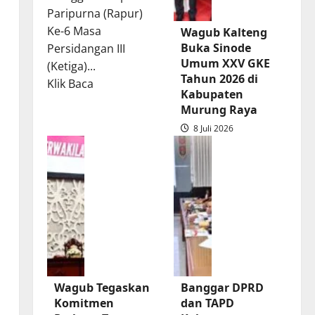
Paripurna (Rapur)
Ke-6 Masa
Wagub Kalteng
Buka Sinode
Persidangan III
Umum XXV GKE
(Ketiga)...
Tahun 2026 di
Read
Klik Baca
Kabupaten
more
Murung Raya
about
8 Juli 2026
Rapur
Penyampaian
Pendapat
Akhir
Gubernur
atas
Persetujuan
Bersama
Raperda
Wagub Tegaskan
Banggar DPRD
Pertanggungjawaban
Komitmen
dan TAPD
Pelaksanaan