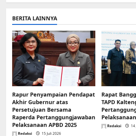
t
n
BERITA LAINNYA
a
v
i
g
a
t
Rapur Penyampaian Pendapat
Rapat Bangg
Akhir Gubernur atas
TAPD Kalten
i
Persetujuan Bersama
Pertanggun
o
Raperda Pertanggungjawaban
Pelaksanaan
Pelaksanaan APBD 2025
Redaksi
14 
n
Redaksi
15 Juli 2026