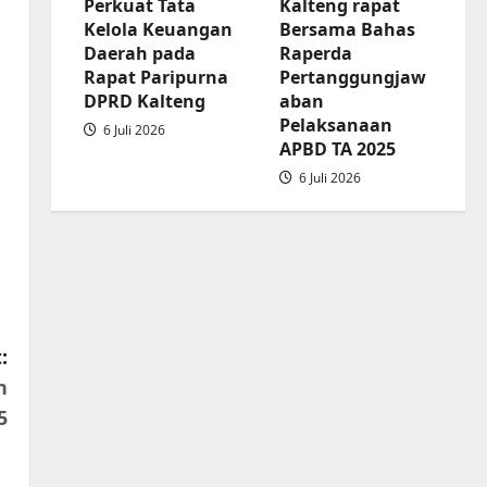
Perkuat Tata
Kalteng rapat
APBD
Kelola Keuangan
Bersama Bahas
2025
Daerah pada
Raperda
Rapat Paripurna
Pertanggungjaw
DPRD Kalteng
aban
Pelaksanaan
6 Juli 2026
APBD TA 2025
6 Juli 2026
:
n
5