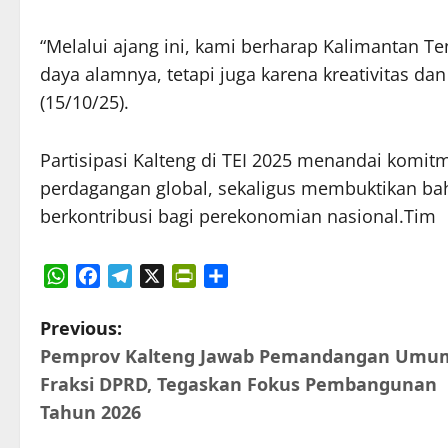
“Melalui ajang ini, kami berharap Kalimantan 
daya alamnya, tetapi juga karena kreativitas d
(15/10/25).
Partisipasi Kalteng di TEI 2025 menandai komitm
perdagangan global, sekaligus membuktikan b
berkontribusi bagi perekonomian nasional.Tim
WhatsApp
Facebook
Telegram
X
PrintFriendly
Share
P
Previous:
Pemprov Kalteng Jawab Pemandangan Umu
o
Fraksi DPRD, Tegaskan Fokus Pembangunan
s
Tahun 2026