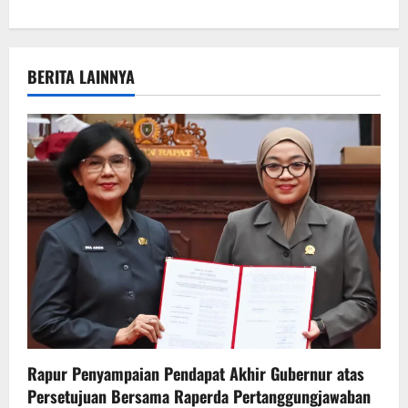
n
a
v
BERITA LAINNYA
i
g
a
t
i
o
n
Rapur Penyampaian Pendapat Akhir Gubernur atas
Persetujuan Bersama Raperda Pertanggungjawaban