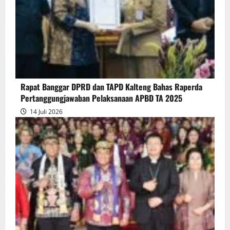
Gubernur
atas
Persetujuan
Bersama
Raperda
Pertanggungjawaban
Rapat Banggar DPRD dan TAPD Kalteng Bahas Raperda
Pelaksanaan
Pertanggungjawaban Pelaksanaan APBD TA 2025
APBD
14 Juli 2026
2025