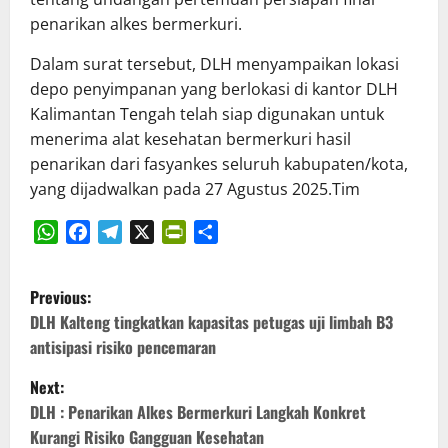
penarikan alkes bermerkuri.
Dalam surat tersebut, DLH menyampaikan lokasi
depo penyimpanan yang berlokasi di kantor DLH
Kalimantan Tengah telah siap digunakan untuk
menerima alat kesehatan bermerkuri hasil
penarikan dari fasyankes seluruh kabupaten/kota,
yang dijadwalkan pada 27 Agustus 2025.Tim
WhatsApp
Facebook
Telegram
X
PrintFriendly
Share
P
Previous:
o
DLH Kalteng tingkatkan kapasitas petugas uji limbah B3
antisipasi risiko pencemaran
s
Next:
t
DLH : Penarikan Alkes Bermerkuri Langkah Konkret
Kurangi Risiko Gangguan Kesehatan