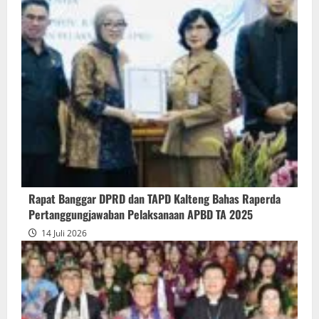
about
Rapur
Penyampaian
Pendapat
Akhir
Gubernur
atas
Persetujuan
Bersama
Raperda
Pertanggungjawaban
Rapat Banggar DPRD dan TAPD Kalteng Bahas Raperda
Pelaksanaan
Pertanggungjawaban Pelaksanaan APBD TA 2025
APBD
14 Juli 2026
2025