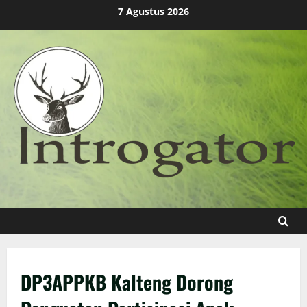
Skip
7 Agustus 2026
to
content
DP3APPKB Kalteng Dorong