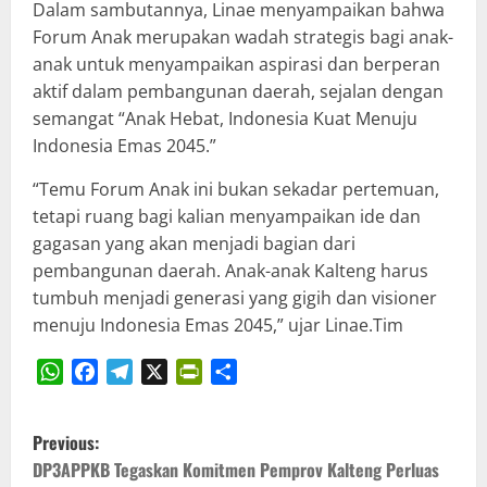
Dalam sambutannya, Linae menyampaikan bahwa
Forum Anak merupakan wadah strategis bagi anak-
anak untuk menyampaikan aspirasi dan berperan
aktif dalam pembangunan daerah, sejalan dengan
semangat “Anak Hebat, Indonesia Kuat Menuju
Indonesia Emas 2045.”
“Temu Forum Anak ini bukan sekadar pertemuan,
tetapi ruang bagi kalian menyampaikan ide dan
gagasan yang akan menjadi bagian dari
pembangunan daerah. Anak-anak Kalteng harus
tumbuh menjadi generasi yang gigih dan visioner
menuju Indonesia Emas 2045,” ujar Linae.Tim
WhatsApp
Facebook
Telegram
X
PrintFriendly
Share
P
Previous:
o
DP3APPKB Tegaskan Komitmen Pemprov Kalteng Perluas