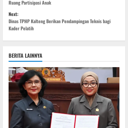
Ruang Partisipasi Anak
s
Next:
t
Dinas TPHP Kalteng Berikan Pendampingan Teknis bagi
Kader Pelatih
n
a
v
BERITA LAINNYA
i
g
a
t
i