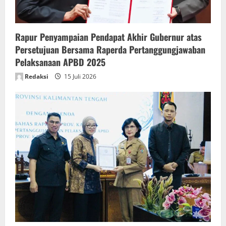
o
n
Rapur Penyampaian Pendapat Akhir Gubernur atas
Persetujuan Bersama Raperda Pertanggungjawaban
Pelaksanaan APBD 2025
Redaksi
15 Juli 2026