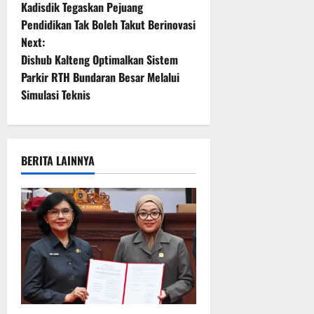
o
Kadisdik Tegaskan Pejuang
Pendidikan Tak Boleh Takut Berinovasi
s
Next:
t
Dishub Kalteng Optimalkan Sistem
Parkir RTH Bundaran Besar Melalui
n
Simulasi Teknis
a
v
BERITA LAINNYA
i
g
a
t
i