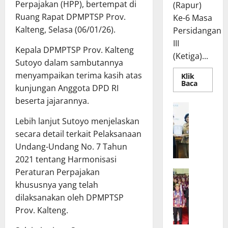
Perpajakan (HPP), bertempat di
(Rapur)
Ruang Rapat DPMPTSP Prov.
Ke-6 Masa
Kalteng, Selasa (06/01/26).
Persidangan
III
Kepala DPMPTSP Prov. Kalteng
(Ketiga)...
Sutoyo dalam sambutannya
menyampaikan terima kasih atas
Klik
Read
Baca
kunjungan Anggota DPD RI
more
about
beserta jajarannya.
Rapur
R
Penyamp
a
Pendapa
Lebih lanjut Sutoyo menjelaskan
Akhir
p
Gubernu
secara detail terkait Pelaksanaan
atas
a
Undang-Undang No. 7 Tahun
Persetuj
t
Bersama
2021 tentang Harmonisasi
Raperda
B
Pertang
Peraturan Perpajakan
W
a
Pelaksa
APBD
khususnya yang telah
a
n
2025
g
g
dilaksanakan oleh DPMPTSP
u
g
Prov. Kalteng.
b
a