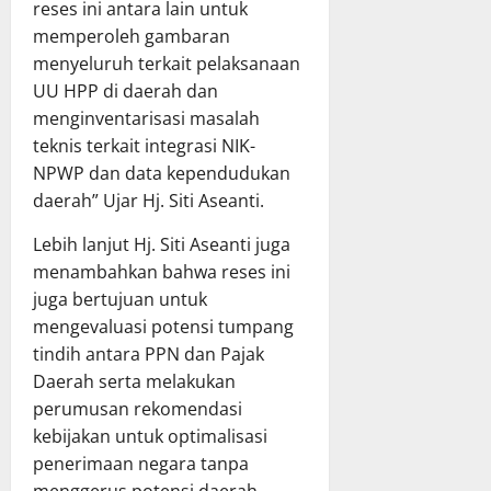
reses ini antara lain untuk
a
memperoleh gambaran
a
6
n
menyeluruh terkait pelaksanaan
Juli
A
2026
UU HPP di daerah dan
P
menginventarisasi masalah
B
teknis terkait integrasi NIK-
D
NPWP dan data kependudukan
T
daerah” Ujar Hj. Siti Aseanti.
A
2
Lebih lanjut Hj. Siti Aseanti juga
0
menambahkan bahwa reses ini
2
juga bertujuan untuk
5
mengevaluasi potensi tumpang
tindih antara PPN dan Pajak
6
Juli
Daerah serta melakukan
2026
perumusan rekomendasi
kebijakan untuk optimalisasi
penerimaan negara tanpa