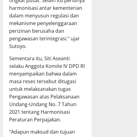
t
tingkat pusat. Selain itu perlunya
P
g
P
B
harmonisasi antar kementerian
g
a
D
dalam menyusun regulasi dan
u
r
T
mekanisme penyelenggaraan
n
i
A
perizinan berusaha dan
g
p
2
pengawasan terintegrasi.” ujar
j
u
0
Sutoyo.
a
r
2
w
n
5
Sementara itu, Siti Aseanti
a
a
selaku Anggota Komite IV DPD RI
b
D
14
a
menyampaikan bahwa dalam
P
Juli
n
R
masa reses tersebut ditugasi
2026
P
D
untuk melaksanakan tugas
e
K
Pengawasan atas Pelaksanaan
l
a
Undang-Undang No. 7 Tahun
a
l
2021 tentang Harmonisasi
k
t
Peraturan Perpajakan.
s
e
a
n
“Adapun maksud dan tujuan
n
g