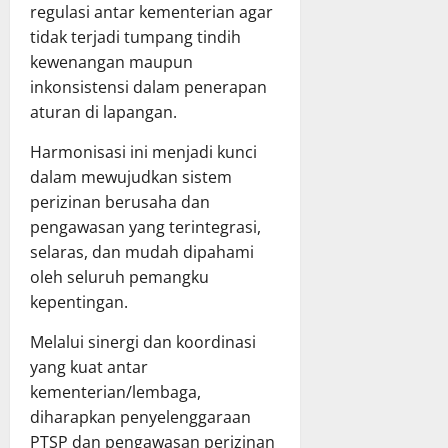
regulasi antar kementerian agar
T
n
X
h
A
tidak terjadi tumpang tindih
P
X
a
P
e
V
kewenangan maupun
s
D
r
G
R
inkonsistensi dalam penerapan
K
k
K
a
aturan di lapangan.
a
u
E
p
l
a
T
e
Harmonisasi ini menjadi kunci
t
t
a
r
dalam mewujudkan sistem
e
T
h
d
perizinan berusaha dan
n
a
u
a
pengawasan yang terintegrasi,
g
t
n
P
selaras, dan mudah dipahami
r
a
2
e
oleh seluruh pemangku
a
K
0
r
p
e
kepentingan.
2
t
a
l
6
a
Melalui sinergi dan koordinasi
t
o
d
n
B
yang kuat antar
l
i
g
e
a
K
kementerian/lembaga,
g
r
K
a
u
diharapkan penyelenggaraan
s
e
b
n
PTSP dan pengawasan perizinan