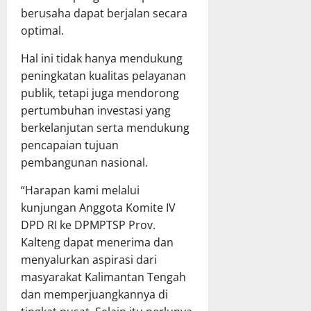
a
u
u
g
berusaha dapat berjalan secara
m
a
p
j
optimal.
a
n
a
a
B
g
t
w
Hal ini tidak hanya mendukung
a
a
e
a
peningkatan kualitas pelayanan
h
n
n
b
publik, tetapi juga mendorong
a
D
M
a
pertumbuhan investasi yang
s
a
u
n
R
e
berkelanjutan serta mendukung
r
P
a
r
u
pencapaian tujuan
e
p
a
n
l
pembangunan nasional.
e
h
g
a
r
p
R
“Harapan kami melalui
k
d
a
a
s
kunjungan Anggota Komite IV
a
d
y
a
DPD RI ke DPMPTSP Prov.
P
a
a
n
Kalteng dapat menerima dan
e
R
a
menyalurkan aspirasi dari
r
a
a
8
masyarakat Kalimantan Tengah
t
p
n
Juli
a
dan memperjuangkannya di
a
A
2026
n