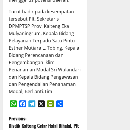
menggerus potensi daerah.
Turut hadir pada kesempatan
tersebut Plt. Sekretaris
DPMPTSP Prov. Kalteng Eka
Mulyaningrum, Kepala Bidang
Pelayanan Terpadu Satu Pintu
Esther Mutiara L. Tobing, Kepala
Bidang Perencanaan dan
Pengembangan Iklim
Penanaman Modal Sri Wulandari
dan Kepala Bidang Pengawasan
dan Pengendalian Penanaman
Modal, Berlianti.Tim
WhatsApp
Facebook
Telegram
X
PrintFriendly
Share
P
Previous:
Disdik Kalteng Gelar Halal Bihalal, Plt