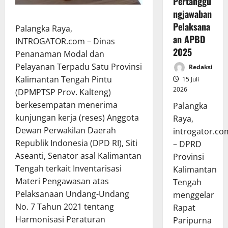
Pertanggu
ngjawaban
Pelaksana
Palangka Raya,
an APBD
INTROGATOR.com – Dinas
2025
Penanaman Modal dan
Pelayanan Terpadu Satu Provinsi
Redaksi
Kalimantan Tengah Pintu
15 Juli
2026
(DPMPTSP Prov. Kalteng)
berkesempatan menerima
Palangka
kunjungan kerja (reses) Anggota
Raya,
Dewan Perwakilan Daerah
introgator.co
Republik Indonesia (DPD RI), Siti
– DPRD
Aseanti, Senator asal Kalimantan
Provinsi
Tengah terkait Inventarisasi
Kalimantan
Materi Pengawasan atas
Tengah
Pelaksanaan Undang-Undang
menggelar
No. 7 Tahun 2021 tentang
Rapat
Harmonisasi Peraturan
Paripurna