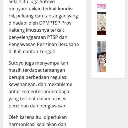
K
Selain itu juga Sutoyo
r
W
a
D
menyampaikan terkait kondisi
a
l
P
riil, peluang dan tantangan yang
g
t
R
dihadapi oleh DPMPTSP Prov.
u
e
D
Kalteng khususnya terkait
b
n
d
penyelenggaraan PTSP dan
T
g
a
B
Pengawasan Perizinan Berusaha
e
B
n
a
g
u
di Kalimantan Tengah.
T
n
a
k
A
g
Sutoyo juga menyampaikan
s
a
P
g
k
masih terdapat tantangan
S
D
a
a
i
K
berupa perbedaan regulasi,
r
n
n
a
kewenangan, dan mekanisme
D
K
o
l
antar kementerian/lembaga
P
o
d
t
yang terlibat dalam proses
R
m
e
e
perizinan dan pengawasan.
D
i
U
n
d
t
m
g
Oleh karena itu, diperlukan
a
m
u
B
harmonisasi kebijakan dan
n
e
m
a