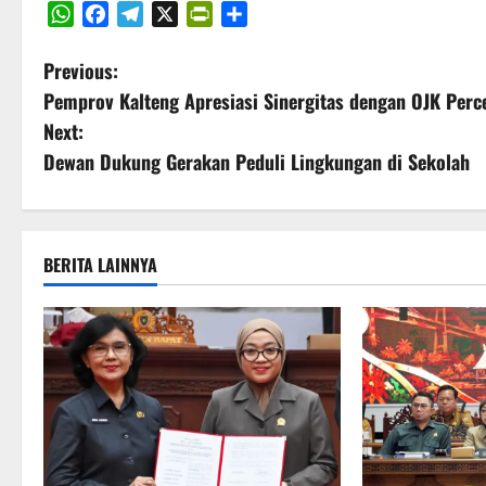
WhatsApp
Facebook
Telegram
X
PrintFriendly
Share
P
Previous:
Pemprov Kalteng Apresiasi Sinergitas dengan OJK Pe
o
Next:
s
Dewan Dukung Gerakan Peduli Lingkungan di Sekolah
t
n
BERITA LAINNYA
a
v
i
g