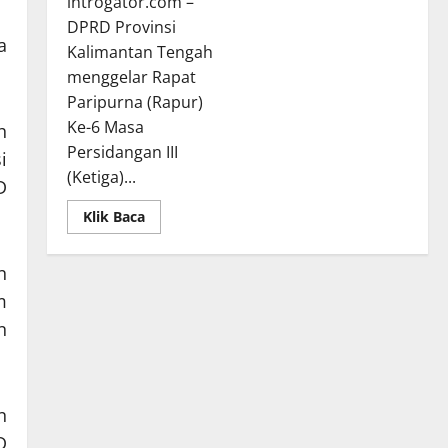
Raya
introgator.com –
Juli
Bers
pada
DPRD Provinsi
2026
8
ama
Rapa
a
Juli
Kalimantan Tengah
Baha
t
2026
menggelar Rapat
s
Parip
Paripurna (Rapur)
Rape
urna
Ke-6 Masa
rda
h
DPR
Pert
Persidangan III
D
i
angg
Kalte
(Ketiga)...
D
ungja
ng
waba
Read
Klik Baca
6
more
n
about
Juli
Rapur
Pela
2026
n
Penyampaian
ksan
Pendapat
m
Akhir
aan
Gubernur
APB
n
atas
Persetujuan
D TA
Bersama
2025
Raperda
Pertanggungjawaban
Pelaksanaan
6
APBD
n
Juli
2025
2026
D