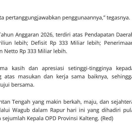
kita pertanggungjawabkan penggunaannya,” tegasnya.
 Tahun Anggaran 2026, terdiri atas Pendapatan Daera
iliun lebih; Defisit Rp 333 Miliar lebih; Penerimaa
 Netto Rp 333 Miliar lebih.
 kasih dan apresiasi setinggi-tingginya kepad
g atas masukan dan kerja sama baiknya, sehingg
ujui bersama.
antan Tengah yang makin berkah, maju, dan sejahter
alui Wagub dalam Rapur hari ini yang dihadiri pul
 sejumlah Kepala OPD Provinsi Kalteng. (Red)