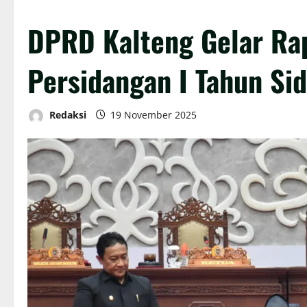
DPRD Kalteng Gelar Ra
Persidangan I Tahun Si
Redaksi
19 November 2025