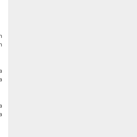
h
n
a
a
a
a