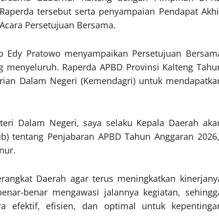
 Raperda tersebut serta penyampaian Pendapat Akhi
 Acara Persetujuan Bersama.
b Edy Pratowo menyampaikan Persetujuan Bersam
ng menyeluruh. Raperda APBD Provinsi Kalteng Tahu
terian Dalam Negeri (Kemendagri) untuk mendapatka
nteri Dalam Negeri, saya selaku Kepala Daerah aka
b) tentang Penjabaran APBD Tahun Anggaran 2026,
nur.
angkat Daerah agar terus meningkatkan kinerjany
enar-benar mengawasi jalannya kegiatan, sehingg
 efektif, efisien, dan optimal untuk kepentinga