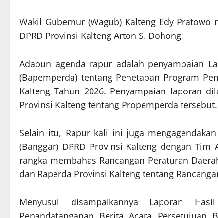
Wakil Gubernur (Wagub) Kalteng Edy Pratowo 
DPRD Provinsi Kalteng Arton S. Dohong.
Adapun agenda rapur adalah penyampaian La
(Bapemperda) tentang Penetapan Program Pem
Kalteng Tahun 2026. Penyampaian laporan di
Provinsi Kalteng tentang Propemperda tersebut.
Selain itu, Rapur kali ini juga mengagendak
(Banggar) DPRD Provinsi Kalteng dengan Tim 
rangka membahas Rancangan Peraturan Daerah 
dan Raperda Provinsi Kalteng tentang Rancanga
Menyusul disampaikannya Laporan Hasi
Penandatanganan Berita Acara Persetujuan