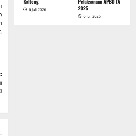
2025
Kalteng
Pelaksanaan APBD TA
i
2025
6 Juli 2026
n
6 Juli 2026
n
.
:
n
D