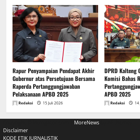
a
v
i
g
a
t
Rapur Penyampaian Pendapat Akhir
DPRD Kalteng 
Gubernur atas Persetujuan Bersama
Komisi Bahas 
i
Raperda Pertanggungjawaban
Pertanggungja
o
Pelaksanaan APBD 2025
APBD 2025
Redaksi
15 Juli 2026
Redaksi
14 
n
Copyright © introgator.com
|
MoreNews
by AF themes.
Disclaimer
KODE ETIK JURNALISTIK