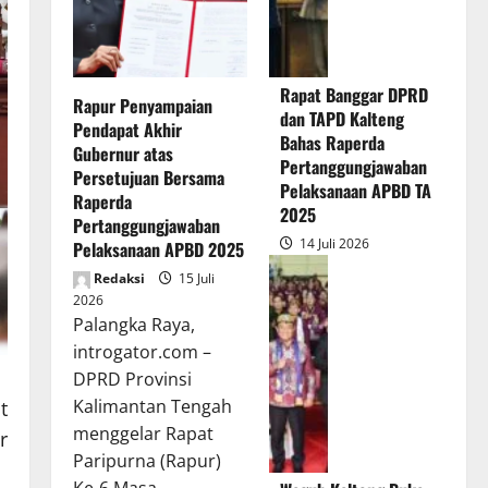
Rapat Banggar DPRD
Rapur Penyampaian
dan TAPD Kalteng
Pendapat Akhir
Bahas Raperda
Gubernur atas
Pertanggungjawaban
Persetujuan Bersama
Pelaksanaan APBD TA
Raperda
2025
Pertanggungjawaban
14 Juli 2026
Pelaksanaan APBD 2025
Redaksi
15 Juli
2026
Palangka Raya,
introgator.com –
DPRD Provinsi
Kalimantan Tengah
t
menggelar Rapat
r
Paripurna (Rapur)