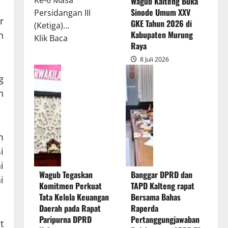
Ke-6 Masa
Wagub Kalteng Buka
Sinode Umum XXV
Persidangan III
r
GKE Tahun 2026 di
(Ketiga)...
Kabupaten Murung
n
Read
Klik Baca
Raya
more
8 Juli 2026
about
Rapur
g
Penyampaian
n
Pendapat
Akhir
Gubernur
m
atas
i
Persetujuan
i
Bersama
Wagub Tegaskan
Banggar DPRD dan
Raperda
i
Komitmen Perkuat
TAPD Kalteng rapat
Pertanggungjawaban
Tata Kelola Keuangan
Bersama Bahas
Pelaksanaan
Daerah pada Rapat
Raperda
APBD
Paripurna DPRD
Pertanggungjawaban
t