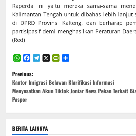
Raperda ini yaitu mereka sama-sama mener
Kalimantan Tengah untuk dibahas lebih lanju
di DPRD Provinsi Kalteng, dan berharap pe
partisipasif demi menghasilkan Peraturan Daer
(Red)
WhatsApp
Facebook
Telegram
X
PrintFriendly
Share
P
Previous:
Kantor Imigrasi Belawan Klarifikasi Informasi
o
Menyesatkan Akun Tiktok Joniar News Pekan Terkait Bi
s
Paspor
t
n
BERITA LAINNYA