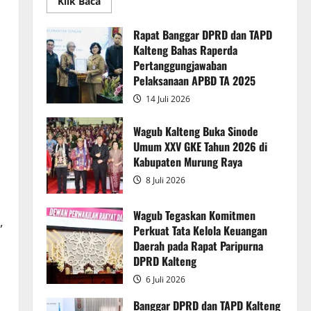
Read
Klik Baca
more
about
Rapur
Rapat Banggar DPRD dan TAPD
Penyampaian
Kalteng Bahas Raperda
Pendapat
Akhir
Pertanggungjawaban
Gubernur
atas
Pelaksanaan APBD TA 2025
Persetujuan
Bersama
14 Juli 2026
Raperda
Pertanggungjawaban
Pelaksanaan
Wagub Kalteng Buka Sinode
APBD
Umum XXV GKE Tahun 2026 di
2025
Kabupaten Murung Raya
8 Juli 2026
Wagub Tegaskan Komitmen
,
Perkuat Tata Kelola Keuangan
Daerah pada Rapat Paripurna
DPRD Kalteng
6 Juli 2026
Banggar DPRD dan TAPD Kalteng