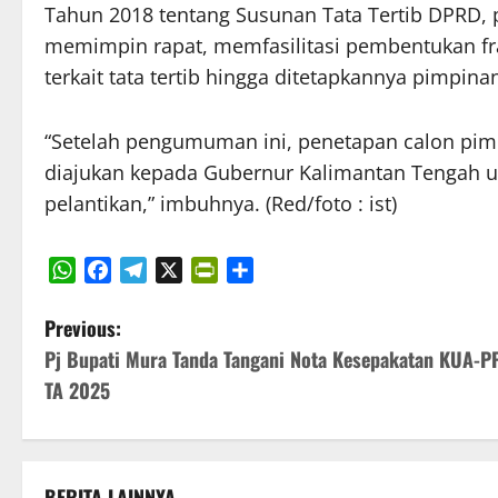
Tahun 2018 tentang Susunan Tata Tertib DPRD
memimpin rapat, memfasilitasi pembentukan fr
terkait tata tertib hingga ditetapkannya pimpinan 
“Setelah pengumuman ini, penetapan calon pim
diajukan kepada Gubernur Kalimantan Tengah un
pelantikan,” imbuhnya. (Red/foto : ist)
WhatsApp
Facebook
Telegram
X
PrintFriendly
Share
P
Previous:
Pj Bupati Mura Tanda Tangani Nota Kesepakatan KUA-P
o
TA 2025
s
t
BERITA LAINNYA