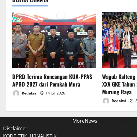
n
a
v
i
g
a
DPRD Terima Rancangan KUA-PPAS
Wagub Kalteng
t
APBD 2027 dari Pemkab Mura
XXV GKE Tahun 
Murung Raya
i
Redaksi
14 Juli 2026
Redaksi
8
o
n
Copyright © introgator.com
|
MoreNews
by AF themes.
Disclaimer
KODE ETIK JURNALISTIK