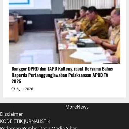
Banggar DPRD dan TAPD Kalteng rapat Bersama Bahas
Raperda Pertanggungjawaban Pelaksanaan APBD TA
2025
6 Juli 2026
Copyright © introgator.com
|
MoreNews
by AF themes.
Disclaimer
KODE ETIK JURNALISTIK
Pedoman Pemberitaan Media Siber