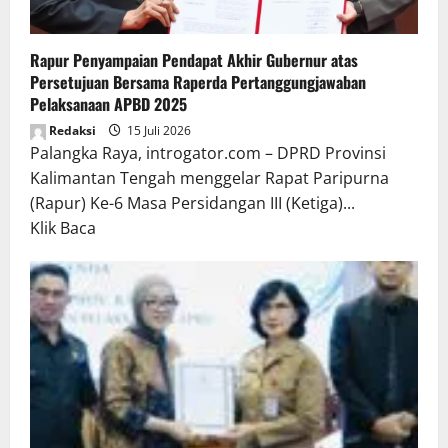
Rapur Penyampaian Pendapat Akhir Gubernur atas
Persetujuan Bersama Raperda Pertanggungjawaban
Pelaksanaan APBD 2025
Redaksi
15 Juli 2026
Palangka Raya, introgator.com – DPRD Provinsi
Kalimantan Tengah menggelar Rapat Paripurna
(Rapur) Ke-6 Masa Persidangan III (Ketiga)...
Read
Klik Baca
more
about
Rapur
Penyampaian
Pendapat
Akhir
Gubernur
atas