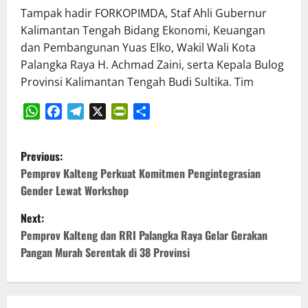
Tampak hadir FORKOPIMDA, Staf Ahli Gubernur
Kalimantan Tengah Bidang Ekonomi, Keuangan
dan Pembangunan Yuas Elko, Wakil Wali Kota
Palangka Raya H. Achmad Zaini, serta Kepala Bulog
Provinsi Kalimantan Tengah Budi Sultika. Tim
WhatsApp
Facebook
Telegram
X
PrintFriendly
Share
P
Previous:
o
Pemprov Kalteng Perkuat Komitmen Pengintegrasian
Gender Lewat Workshop
s
Next:
t
Pemprov Kalteng dan RRI Palangka Raya Gelar Gerakan
Pangan Murah Serentak di 38 Provinsi
n
a