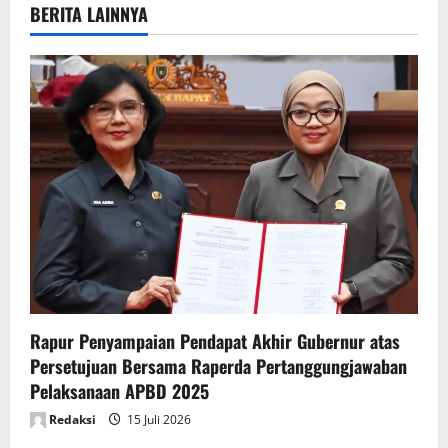
v
BERITA LAINNYA
i
g
a
t
i
o
n
Rapur Penyampaian Pendapat Akhir Gubernur atas
Persetujuan Bersama Raperda Pertanggungjawaban
Pelaksanaan APBD 2025
Redaksi
15 Juli 2026