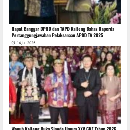
Persetujuan
Bersama
Raperda
Pertanggungjawaban
Rapat Banggar DPRD dan TAPD Kalteng Bahas Raperda
Pelaksanaan
Pertanggungjawaban Pelaksanaan APBD TA 2025
APBD
14 Juli 2026
2025
Wagub Kalteng Buka Sinode Umum XXV GKE Tahun 2026