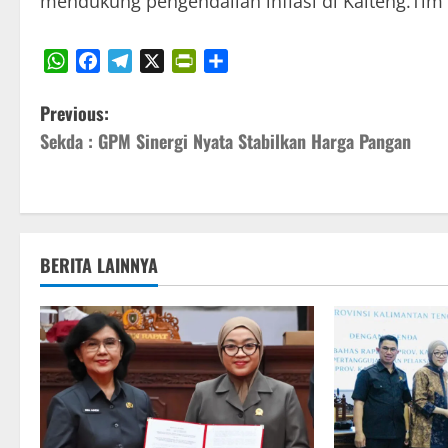
mendukung pengendalian inflasi di Kalteng.Tim
WhatsApp
Facebook
Telegram
X
PrintFriendly
Share
P
Previous:
Sekda : GPM Sinergi Nyata Stabilkan Harga Pangan
o
s
t
BERITA LAINNYA
n
a
v
i