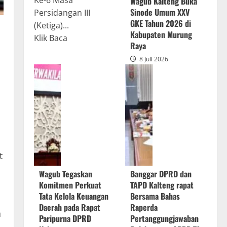
Ke-6 Masa
Wagub Kalteng Buka
Sinode Umum XXV
Persidangan III
GKE Tahun 2026 di
(Ketiga)...
Kabupaten Murung
Read
Klik Baca
Raya
more
8 Juli 2026
about
Rapur
Penyampaian
Pendapat
Akhir
Gubernur
atas
Persetujuan
t
Bersama
Wagub Tegaskan
Banggar DPRD dan
Raperda
Komitmen Perkuat
TAPD Kalteng rapat
Pertanggungjawaban
Tata Kelola Keuangan
Bersama Bahas
Pelaksanaan
Daerah pada Rapat
Raperda
a
APBD
Paripurna DPRD
Pertanggungjawaban