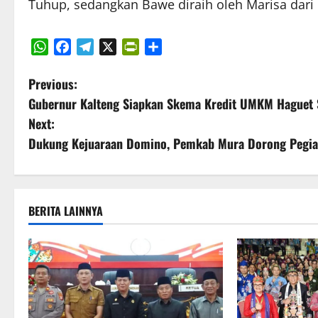
Tuhup, sedangkan Bawe diraih oleh Marisa dari
WhatsApp
Facebook
Telegram
X
PrintFriendly
Share
P
Previous:
Gubernur Kalteng Siapkan Skema Kredit UMKM Haguet S
o
Next:
s
Dukung Kejuaraan Domino, Pemkab Mura Dorong Pegiat
t
n
BERITA LAINNYA
a
v
i