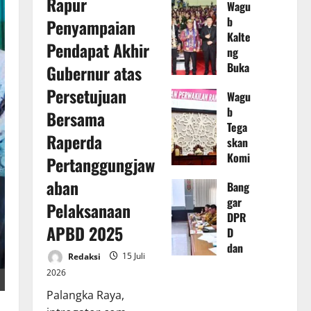
Rapur
Wagu
dan
b
Penyampaian
TAPD
Kalte
Kalte
Pendapat Akhir
ng
ng
Buka
Gubernur atas
Baha
Sino
s
Persetujuan
Wagu
de
Rape
b
Umu
Bersama
rda
Tega
m
Pert
Raperda
skan
XXV
angg
Komi
GKE
Pertanggungjaw
ungja
tmen
Tahu
waba
aban
Bang
Perk
n
n
gar
uat
2026
Pelaksanaan
Pela
DPR
Tata
di
ksan
APBD 2025
D
Kelol
Kabu
aan
dan
a
pate
APB
Redaksi
15 Juli
TAPD
Keua
n
D TA
2026
Kalte
ngan
Muru
2025
ng
Daer
Palangka Raya,
ng
14
rapat
ah