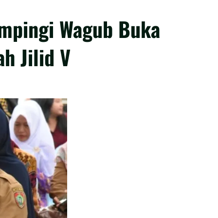
ampingi Wagub Buka
 Jilid V