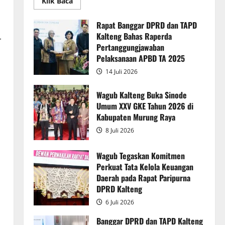
Read
Klik Baca
more
about
Rapur
Rapat Banggar DPRD dan TAPD
Penyampaian
Kalteng Bahas Raperda
Pendapat
r
Akhir
Pertanggungjawaban
Gubernur
atas
Pelaksanaan APBD TA 2025
Persetujuan
Bersama
14 Juli 2026
Raperda
Pertanggungjawaban
Pelaksanaan
Wagub Kalteng Buka Sinode
APBD
Umum XXV GKE Tahun 2026 di
2025
Kabupaten Murung Raya
8 Juli 2026
Wagub Tegaskan Komitmen
Perkuat Tata Kelola Keuangan
Daerah pada Rapat Paripurna
DPRD Kalteng
6 Juli 2026
Banggar DPRD dan TAPD Kalteng