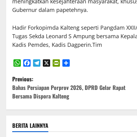
meningkatkan kesejahteraan masyarakat, khusus
Gubernur dalam papetehnya.
Hadir Forkopimda Kalteng seperti Pangdam XXI
Tugas Sekda Leonard S Ampung bersama Kepala 
Kadis Pemdes, Kadis Dagperin.Tim
WhatsApp
Facebook
Telegram
X
PrintFriendly
Share
P
Previous:
Bahas Persiapan Porprov 2026, DPRD Gelar Rapat
o
Bersama Dispora Kalteng
s
t
BERITA LAINNYA
n