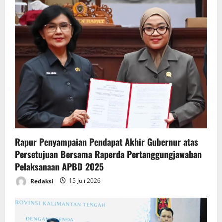
i
g
a
t
i
o
n
Rapur Penyampaian Pendapat Akhir Gubernur atas
Persetujuan Bersama Raperda Pertanggungjawaban
Pelaksanaan APBD 2025
Redaksi
15 Juli 2026