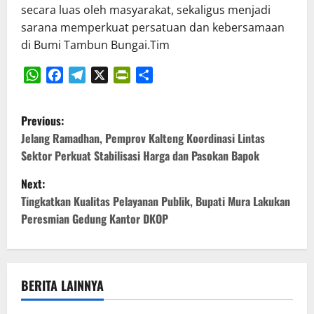
secara luas oleh masyarakat, sekaligus menjadi
sarana memperkuat persatuan dan kebersamaan
di Bumi Tambun Bungai.Tim
WhatsApp
Facebook
Telegram
X
PrintFriendly
Share
P
Previous:
o
Jelang Ramadhan, Pemprov Kalteng Koordinasi Lintas
Sektor Perkuat Stabilisasi Harga dan Pasokan Bapok
s
Next:
t
Tingkatkan Kualitas Pelayanan Publik, Bupati Mura Lakukan
Peresmian Gedung Kantor DKOP
n
a
v
BERITA LAINNYA