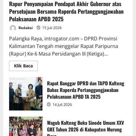
Rapur Penyampaian Pendapat Akhir Gubernur atas
Persetujuan Bersama Raperda Pertanggungjawaban
Pelaksanaan APBD 2025
Redaksi
15 Juli 2026
Palangka Raya, introgator.com – DPRD Provinsi
Kalimantan Tengah menggelar Rapat Paripurna
(Rapur) Ke-6 Masa Persidangan III (Ketiga)...
Read
Klik Baca
more
about
Rapur
Penyampaian
Rapat Banggar DPRD dan TAPD Kalteng
Pendapat
Bahas Raperda Pertanggungjawaban
Akhir
Gubernur
Pelaksanaan APBD TA 2025
atas
Persetujuan
14 Juli 2026
Bersama
Raperda
Pertanggungjawaban
Pelaksanaan
Wagub Kalteng Buka Sinode Umum XXV
APBD
GKE Tahun 2026 di Kabupaten Murung
2025