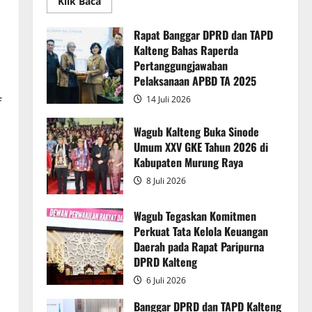
Read
Klik Baca
more
about
Rapur
Rapat Banggar DPRD dan TAPD
Penyampaian
Kalteng Bahas Raperda
Pendapat
Akhir
Pertanggungjawaban
Gubernur
atas
Pelaksanaan APBD TA 2025
Persetujuan
Bersama
14 Juli 2026
f
Raperda
Pertanggungjawaban
Pelaksanaan
Wagub Kalteng Buka Sinode
APBD
Umum XXV GKE Tahun 2026 di
2025
Kabupaten Murung Raya
8 Juli 2026
Wagub Tegaskan Komitmen
Perkuat Tata Kelola Keuangan
Daerah pada Rapat Paripurna
DPRD Kalteng
6 Juli 2026
Banggar DPRD dan TAPD Kalteng