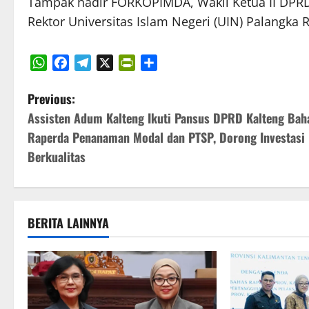
Tampak hadir FORKOPIMDA, Wakil Ketua II DPR
Rektor Universitas Islam Negeri (UIN) Palangka
WhatsApp
Facebook
Telegram
X
PrintFriendly
Share
P
Previous:
Assisten Adum Kalteng Ikuti Pansus DPRD Kalteng Bah
o
Raperda Penanaman Modal dan PTSP, Dorong Investasi
s
Berkualitas
t
n
BERITA LAINNYA
a
v
i