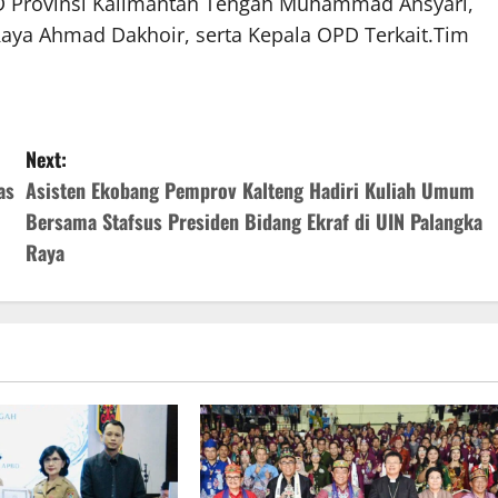
D Provinsi Kalimantan Tengah Muhammad Ansyari,
 Raya Ahmad Dakhoir, serta Kepala OPD Terkait.Tim
Next:
as
Asisten Ekobang Pemprov Kalteng Hadiri Kuliah Umum
Bersama Stafsus Presiden Bidang Ekraf di UIN Palangka
Raya