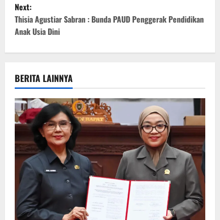
s
Next:
t
Thisia Agustiar Sabran : Bunda PAUD Penggerak Pendidikan
Anak Usia Dini
n
a
v
BERITA LAINNYA
i
g
a
t
i
o