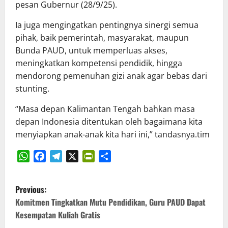
pesan Gubernur (28/9/25).
‎Ia juga mengingatkan pentingnya sinergi semua
pihak, baik pemerintah, masyarakat, maupun
Bunda PAUD, untuk memperluas akses,
meningkatkan kompetensi pendidik, hingga
mendorong pemenuhan gizi anak agar bebas dari
stunting.
“Masa depan Kalimantan Tengah bahkan masa
depan Indonesia ditentukan oleh bagaimana kita
menyiapkan anak-anak kita hari ini,” tandasnya.tim
WhatsApp
Facebook
Telegram
X
PrintFriendly
Share
P
Previous:
o
Komitmen Tingkatkan Mutu Pendidikan, Guru PAUD Dapat
Kesempatan Kuliah Gratis