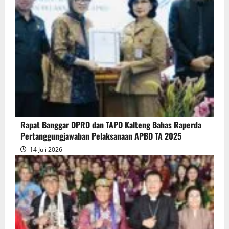
Penyampaian
Pendapat
Akhir
Gubernur
atas
Persetujuan
Bersama
Raperda
Pertanggungjawaban
Rapat Banggar DPRD dan TAPD Kalteng Bahas Raperda
Pelaksanaan
Pertanggungjawaban Pelaksanaan APBD TA 2025
APBD
14 Juli 2026
2025