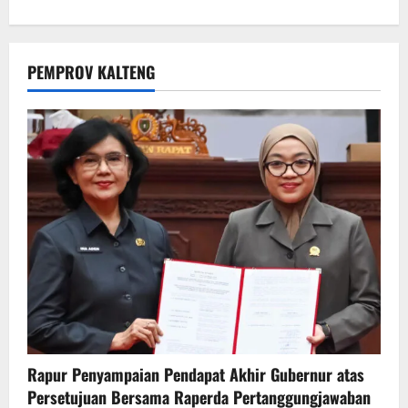
PEMPROV KALTENG
Rapur Penyampaian Pendapat Akhir Gubernur atas
Persetujuan Bersama Raperda Pertanggungjawaban