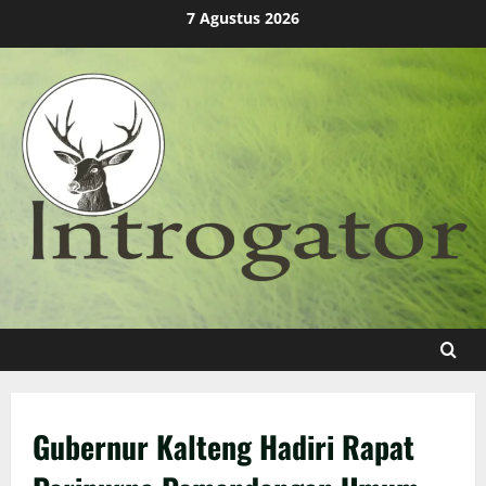
Skip
7 Agustus 2026
to
content
Gubernur Kalteng Hadiri Rapat