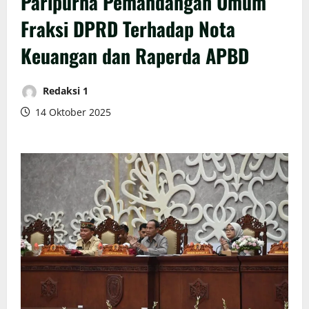
Paripurna Pemandangan Umum
Fraksi DPRD Terhadap Nota
Keuangan dan Raperda APBD
Redaksi 1
14 Oktober 2025