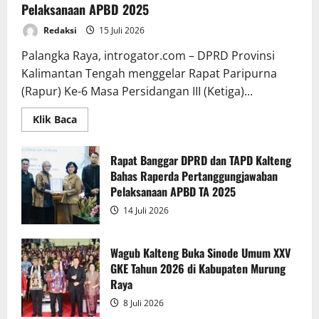
Pelaksanaan APBD 2025
Redaksi
15 Juli 2026
Palangka Raya, introgator.com – DPRD Provinsi
Kalimantan Tengah menggelar Rapat Paripurna
(Rapur) Ke-6 Masa Persidangan III (Ketiga)...
Read
Klik Baca
more
about
Rapur
Penyampaian
Rapat Banggar DPRD dan TAPD Kalteng
Pendapat
Bahas Raperda Pertanggungjawaban
Akhir
Gubernur
Pelaksanaan APBD TA 2025
atas
Persetujuan
14 Juli 2026
Bersama
Raperda
Pertanggungjawaban
Pelaksanaan
Wagub Kalteng Buka Sinode Umum XXV
APBD
GKE Tahun 2026 di Kabupaten Murung
2025
Raya
8 Juli 2026