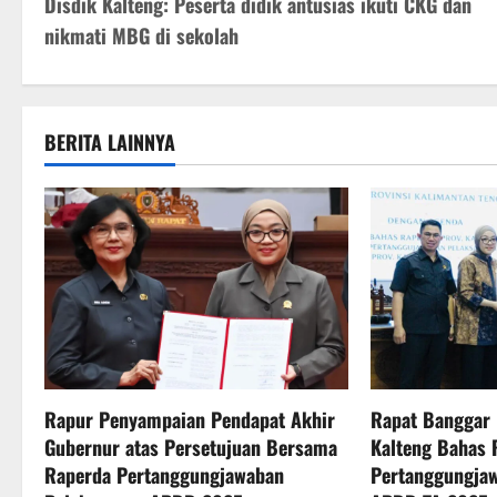
Disdik Kalteng: Peserta didik antusias ikuti CKG dan
o
nikmati MBG di sekolah
s
t
BERITA LAINNYA
n
a
v
i
g
a
Rapur Penyampaian Pendapat Akhir
Rapat Banggar
t
Gubernur atas Persetujuan Bersama
Kalteng Bahas 
Raperda Pertanggungjawaban
Pertanggungja
i