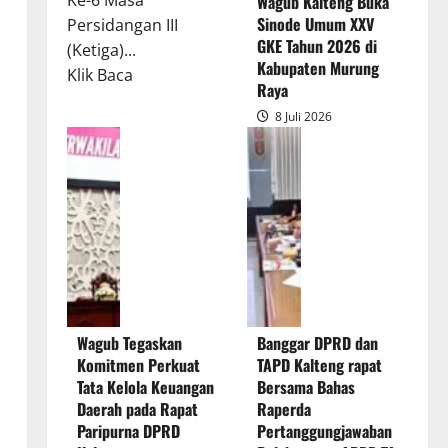
Ke-6 Masa
Wagub Kalteng Buka
Sinode Umum XXV
Persidangan III
GKE Tahun 2026 di
(Ketiga)...
Kabupaten Murung
Read
Klik Baca
Raya
more
8 Juli 2026
about
Rapur
Penyampaian
Pendapat
Akhir
Gubernur
atas
Persetujuan
Bersama
Wagub Tegaskan
Banggar DPRD dan
Raperda
Komitmen Perkuat
TAPD Kalteng rapat
Pertanggungjawaban
Tata Kelola Keuangan
Bersama Bahas
Pelaksanaan
Daerah pada Rapat
Raperda
APBD
Paripurna DPRD
Pertanggungjawaban