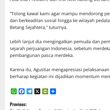
“Tolong kawal kami agar mampu mendorong pe
dan berkeadilan sosial hingga ke wilayah pedal
Betang Sejahtera,” tuturnya.
Lebih lanjut dia mengingatkan pemuda dan pem
sejarah perjuangan Indonesia, sebelum merdek
pembangunan pasca merdeka.
Karena itu, Agustiar mengapresiasi pelaksanaa
berharap kegiatan ini dijadikan momentum me
WhatsApp
Facebook
Telegram
X
PrintFriendly
Share
P
Previous: