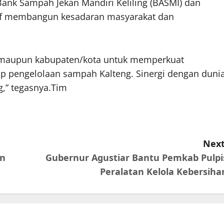
 Bank Sampah Jekan Mandiri Keliling (BASMI) dan
ktif membangun kesadaran masyarakat dan
i maupun kabupaten/kota untuk memperkuat
ap pengelolaan sampah Kalteng. Sinergi dengan duni
,” tegasnya.Tim
Next
an
Gubernur Agustiar Bantu Pemkab Pulpi
Peralatan Kelola Kebersiha