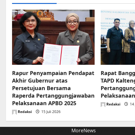
n
a
v
i
g
a
Rapur Penyampaian Pendapat
Rapat Bangg
t
Akhir Gubernur atas
TAPD Kalten
Persetujuan Bersama
Pertanggun
i
Raperda Pertanggungjawaban
Pelaksanaan
o
Pelaksanaan APBD 2025
Redaksi
14 
Redaksi
15 Juli 2026
n
Copyright © introgator.com
|
MoreNews
by AF themes.