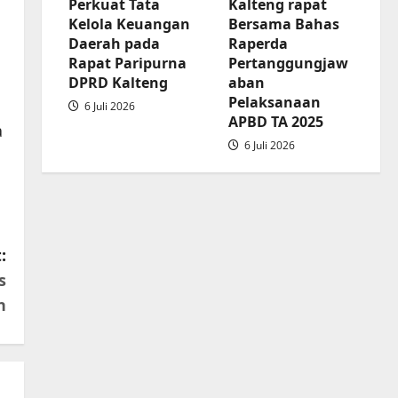
Perkuat Tata
Kalteng rapat
APBD
Kelola Keuangan
Bersama Bahas
2025
Daerah pada
Raperda
Rapat Paripurna
Pertanggungjaw
DPRD Kalteng
aban
Pelaksanaan
6 Juli 2026
APBD TA 2025
a
6 Juli 2026
:
s
n