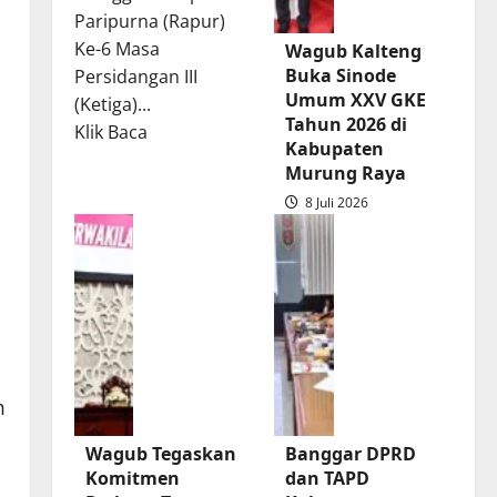
Paripurna (Rapur)
Ke-6 Masa
Wagub Kalteng
Buka Sinode
Persidangan III
Umum XXV GKE
(Ketiga)...
Tahun 2026 di
Read
Klik Baca
Kabupaten
more
Murung Raya
about
8 Juli 2026
Rapur
Penyampaian
Pendapat
Akhir
Gubernur
atas
Persetujuan
m
Bersama
Raperda
Wagub Tegaskan
Banggar DPRD
Pertanggungjawaban
Komitmen
dan TAPD
Pelaksanaan