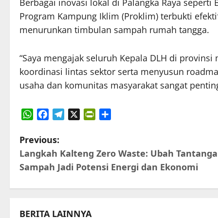
Berbagai inovasi lokal di Palangka Raya seperti
Program Kampung Iklim (Proklim) terbukti efe
menurunkan timbulan sampah rumah tangga.
“Saya mengajak seluruh Kepala DLH di provins
koordinasi lintas sektor serta menyusun roadm
usaha dan komunitas masyarakat sangat penting
WhatsApp
Facebook
Telegram
X
PrintFriendly
Share
P
Previous:
Langkah Kalteng Zero Waste: Ubah Tantang
o
Sampah Jadi Potensi Energi dan Ekonomi
s
t
BERITA LAINNYA