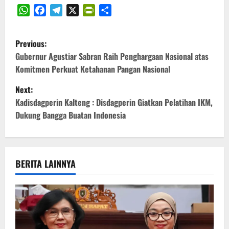
WhatsApp
Facebook
Telegram
X
PrintFriendly
Share
P
Previous:
o
Gubernur Agustiar Sabran Raih Penghargaan Nasional atas
Komitmen Perkuat Ketahanan Pangan Nasional
s
Next:
t
Kadisdagperin Kalteng : Disdagperin Giatkan Pelatihan IKM,
Dukung Bangga Buatan Indonesia
n
a
v
BERITA LAINNYA
i
g