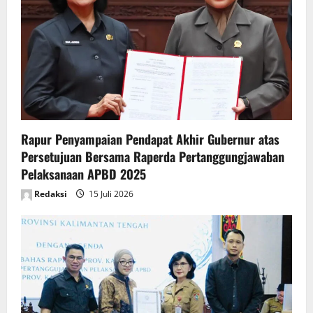
a
t
i
o
n
Rapur Penyampaian Pendapat Akhir Gubernur atas
Persetujuan Bersama Raperda Pertanggungjawaban
Pelaksanaan APBD 2025
Redaksi
15 Juli 2026