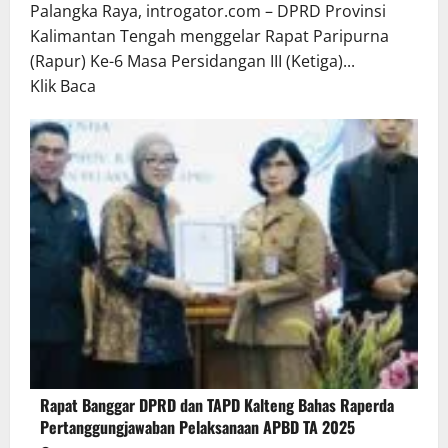
Palangka Raya, introgator.com – DPRD Provinsi
Kalimantan Tengah menggelar Rapat Paripurna
(Rapur) Ke-6 Masa Persidangan III (Ketiga)...
Read
Klik Baca
more
about
Rapur
Penyampaian
Pendapat
Akhir
Gubernur
atas
Persetujuan
Bersama
Raperda
Pertanggungjawaban
Rapat Banggar DPRD dan TAPD Kalteng Bahas Raperda
Pelaksanaan
Pertanggungjawaban Pelaksanaan APBD TA 2025
APBD