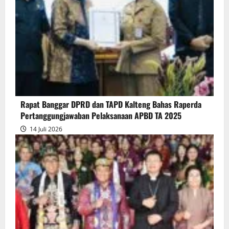
Pendapat
Akhir
Gubernur
atas
Persetujuan
Bersama
Raperda
Pertanggungjawaban
Rapat Banggar DPRD dan TAPD Kalteng Bahas Raperda
Pelaksanaan
Pertanggungjawaban Pelaksanaan APBD TA 2025
APBD
14 Juli 2026
2025