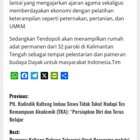
lantai yang mengajarkan ajaran agama sekaligus
memberdayakan ekonomi dengan pelatihan
keterampilan seperti peternakan, pertanian, dan
UMKM.
Sedangkan Tendopoli akan menampilkan rumah
adat permanen dari 32 paroki di Kalimantan
Tengah sebagai tempat pelestarian dan pameran
budaya Dayak untuk masyarakat Indonesia.Tim
WhatsApp
Facebook
Telegram
X
PrintFriendly
Share
P
Previous:
o
Plt. Kadisdik Kalteng Imbau Siswa Tidak Takut Hadapi Tes
Kemampuan Akademik (TKA): “Persiapkan Diri dan Terus
s
Belajar
t
Next:
Pemprov Kalteng Dukung Toleransi Umat Beragama melalui