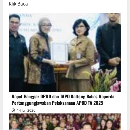
Read
Klik Baca
more
about
Rapur
Penyampaian
Pendapat
Akhir
Gubernur
atas
Persetujuan
Bersama
Raperda
Pertanggungjawaban
Rapat Banggar DPRD dan TAPD Kalteng Bahas Raperda
Pelaksanaan
Pertanggungjawaban Pelaksanaan APBD TA 2025
APBD
14 Juli 2026
2025