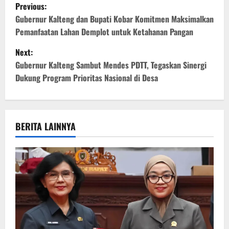
P
Previous:
o
Gubernur Kalteng dan Bupati Kobar Komitmen Maksimalkan
Pemanfaatan Lahan Demplot untuk Ketahanan Pangan
s
Next:
t
Gubernur Kalteng Sambut Mendes PDTT, Tegaskan Sinergi
Dukung Program Prioritas Nasional di Desa
n
a
v
BERITA LAINNYA
i
g
a
t