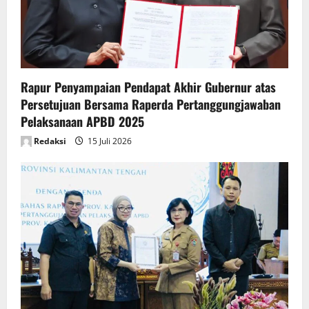
i
o
n
Rapur Penyampaian Pendapat Akhir Gubernur atas
Persetujuan Bersama Raperda Pertanggungjawaban
Pelaksanaan APBD 2025
Redaksi
15 Juli 2026