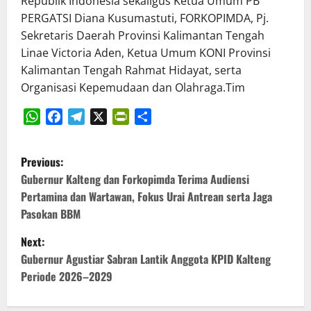
Republik Indonesia sekaligus Ketua Umum PB
PERGATSI Diana Kusumastuti, FORKOPIMDA, Pj.
Sekretaris Daerah Provinsi Kalimantan Tengah
Linae Victoria Aden, Ketua Umum KONI Provinsi
Kalimantan Tengah Rahmat Hidayat, serta
Organisasi Kepemudaan dan Olahraga.Tim
WhatsApp
Facebook
Telegram
X
PrintFriendly
Share
P
Previous:
o
Gubernur Kalteng dan Forkopimda Terima Audiensi
Pertamina dan Wartawan, Fokus Urai Antrean serta Jaga
s
Pasokan BBM
t
Next:
Gubernur Agustiar Sabran Lantik Anggota KPID Kalteng
n
Periode 2026–2029
a