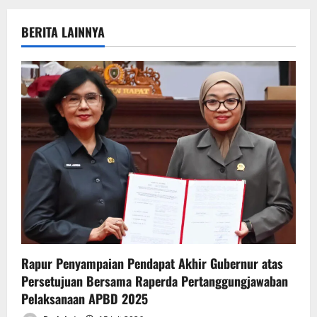
v
BERITA LAINNYA
i
g
a
t
i
o
n
Rapur Penyampaian Pendapat Akhir Gubernur atas
Persetujuan Bersama Raperda Pertanggungjawaban
Pelaksanaan APBD 2025