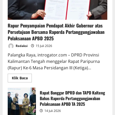
Rapur Penyampaian Pendapat Akhir Gubernur atas
Persetujuan Bersama Raperda Pertanggungjawaban
Pelaksanaan APBD 2025
Redaksi
15 Juli 2026
Palangka Raya, introgator.com – DPRD Provinsi
Kalimantan Tengah menggelar Rapat Paripurna
(Rapur) Ke-6 Masa Persidangan III (Ketiga)...
Read
Klik Baca
more
about
Rapur
Penyampaian
Rapat Banggar DPRD dan TAPD Kalteng
Pendapat
Bahas Raperda Pertanggungjawaban
Akhir
Gubernur
Pelaksanaan APBD TA 2025
atas
Persetujuan
14 Juli 2026
Bersama