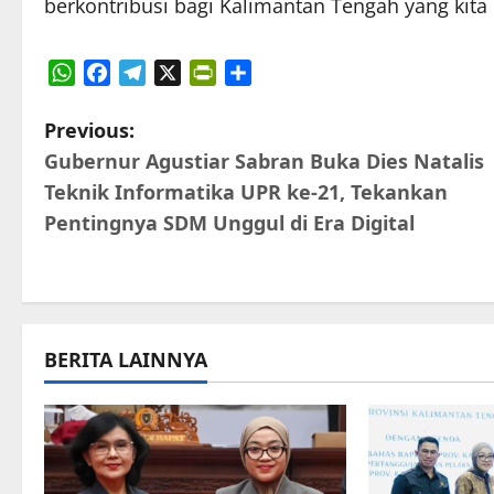
berkontribusi bagi Kalimantan Tengah yang kita
WhatsApp
Facebook
Telegram
X
PrintFriendly
Share
P
Previous:
Gubernur Agustiar Sabran Buka Dies Natalis
o
Teknik Informatika UPR ke-21, Tekankan
s
Pentingnya SDM Unggul di Era Digital
t
n
a
BERITA LAINNYA
v
i