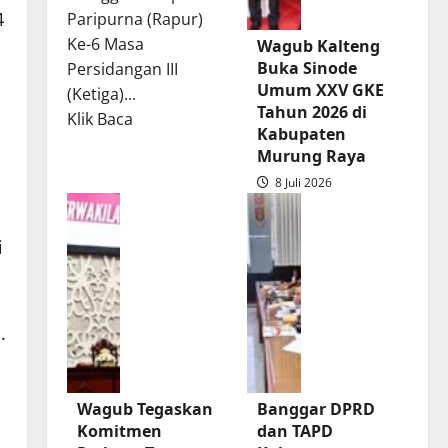
4
Paripurna (Rapur)
Ke-6 Masa
Wagub Kalteng
Buka Sinode
Persidangan III
Umum XXV GKE
(Ketiga)...
Tahun 2026 di
Read
Klik Baca
Kabupaten
more
Murung Raya
about
8 Juli 2026
Rapur
Penyampaian
Pendapat
i
Akhir
Gubernur
atas
.
Persetujuan
Bersama
Raperda
Wagub Tegaskan
Banggar DPRD
Pertanggungjawaban
Komitmen
dan TAPD
Pelaksanaan