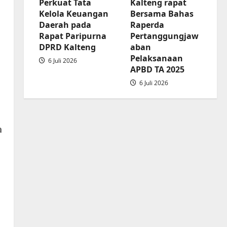
Perkuat Tata
Kalteng rapat
APBD
Kelola Keuangan
Bersama Bahas
2025
Daerah pada
Raperda
Rapat Paripurna
Pertanggungjaw
DPRD Kalteng
aban
Pelaksanaan
6 Juli 2026
APBD TA 2025
6 Juli 2026
a