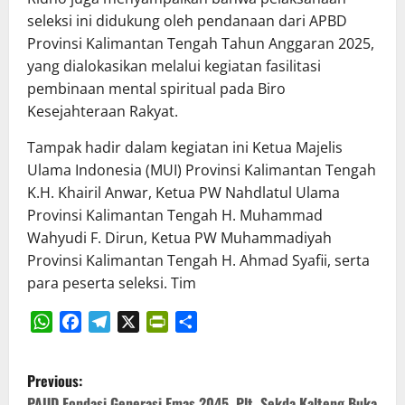
seleksi ini didukung oleh pendanaan dari APBD
Provinsi Kalimantan Tengah Tahun Anggaran 2025,
yang dialokasikan melalui kegiatan fasilitasi
pembinaan mental spiritual pada Biro
Kesejahteraan Rakyat.
Tampak hadir dalam kegiatan ini Ketua Majelis
Ulama Indonesia (MUI) Provinsi Kalimantan Tengah
K.H. Khairil Anwar, Ketua PW Nahdlatul Ulama
Provinsi Kalimantan Tengah H. Muhammad
Wahyudi F. Dirun, Ketua PW Muhammadiyah
Provinsi Kalimantan Tengah H. Ahmad Syafii, serta
para peserta seleksi. Tim
WhatsApp
Facebook
Telegram
X
PrintFriendly
Share
P
Previous:
PAUD Fondasi Generasi Emas 2045, Plt. Sekda Kalteng Buka