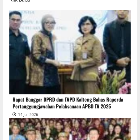
more
about
Rapur
Penyampaian
Pendapat
Akhir
Gubernur
atas
Persetujuan
Bersama
Raperda
Pertanggungjawaban
Rapat Banggar DPRD dan TAPD Kalteng Bahas Raperda
Pelaksanaan
Pertanggungjawaban Pelaksanaan APBD TA 2025
APBD
14 Juli 2026
2025