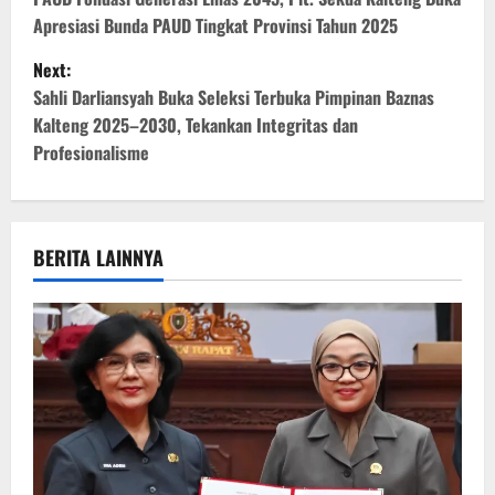
o
Apresiasi Bunda PAUD Tingkat Provinsi Tahun 2025
s
Next:
t
Sahli Darliansyah Buka Seleksi Terbuka Pimpinan Baznas
Kalteng 2025–2030, Tekankan Integritas dan
n
Profesionalisme
a
v
BERITA LAINNYA
i
g
a
t
i