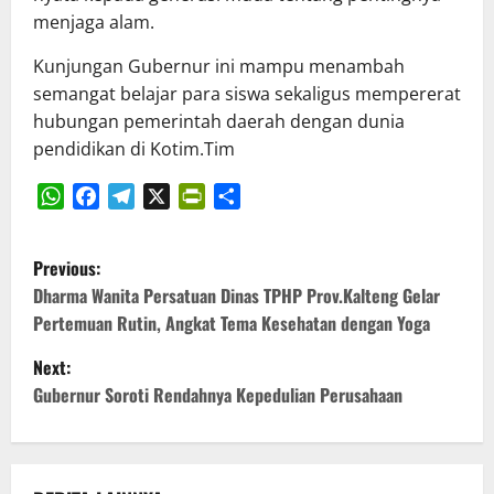
menjaga alam.
Kunjungan Gubernur ini mampu menambah
semangat belajar para siswa sekaligus mempererat
hubungan pemerintah daerah dengan dunia
pendidikan di Kotim.Tim
WhatsApp
Facebook
Telegram
X
PrintFriendly
Share
P
Previous:
o
Dharma Wanita Persatuan Dinas TPHP Prov.Kalteng Gelar
Pertemuan Rutin, Angkat Tema Kesehatan dengan Yoga
s
Next:
t
Gubernur Soroti Rendahnya Kepedulian Perusahaan
n
a