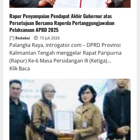
Rapur Penyampaian Pendapat Akhir Gubernur atas
Persetujuan Bersama Raperda Pertanggungjawaban
Pelaksanaan APBD 2025
Redaksi
15 Juli 2026
Palangka Raya, introgator.com – DPRD Provinsi
Kalimantan Tengah menggelar Rapat Paripurna
(Rapur) Ke-6 Masa Persidangan III (Ketiga)...
Read
Klik Baca
more
about
Rapur
Penyampaian
Pendapat
Akhir
Gubernur
atas
Persetujuan