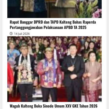
Bersama
Raperda
Pertanggungjawaban
Rapat Banggar DPRD dan TAPD Kalteng Bahas Raperda
Pelaksanaan
Pertanggungjawaban Pelaksanaan APBD TA 2025
APBD
14 Juli 2026
2025
Wagub Kalteng Buka Sinode Umum XXV GKE Tahun 2026