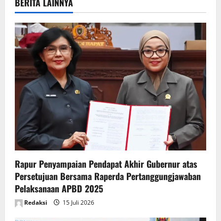
BERITA LAINNYA
v
i
g
a
t
i
o
n
Rapur Penyampaian Pendapat Akhir Gubernur atas
Persetujuan Bersama Raperda Pertanggungjawaban
Pelaksanaan APBD 2025
Redaksi
15 Juli 2026