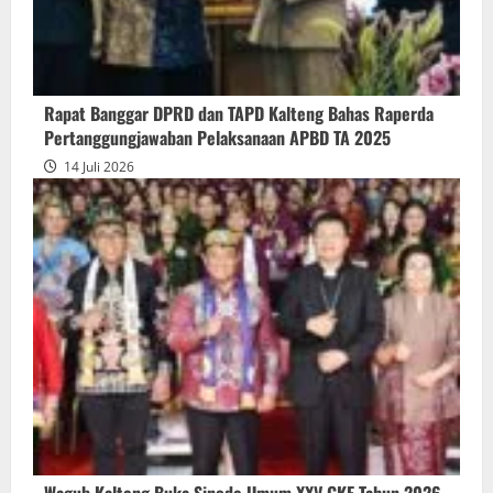
Persetujuan
Bersama
Raperda
Pertanggungjawaban
Rapat Banggar DPRD dan TAPD Kalteng Bahas Raperda
Pelaksanaan
Pertanggungjawaban Pelaksanaan APBD TA 2025
APBD
14 Juli 2026
2025