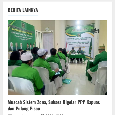
a
BERITA LAINNYA
v
i
g
a
t
i
o
n
Muscab Sistem Zona, Sukses Digelar PPP Kapuas
dan Pulang Pisau