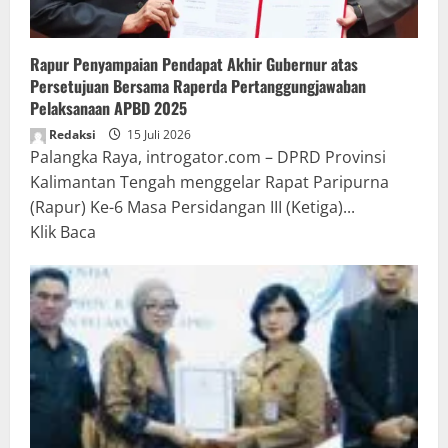
Rapur Penyampaian Pendapat Akhir Gubernur atas
Persetujuan Bersama Raperda Pertanggungjawaban
Pelaksanaan APBD 2025
Redaksi
15 Juli 2026
Palangka Raya, introgator.com – DPRD Provinsi
Kalimantan Tengah menggelar Rapat Paripurna
(Rapur) Ke-6 Masa Persidangan III (Ketiga)...
Read
Klik Baca
more
about
Rapur
Penyampaian
Pendapat
Akhir
Gubernur
atas