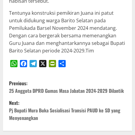
habisan tersebut.
Tentunya konstruksi pemikiran Juana ini patut
untuk didukung warga Barito Selatan pada
Pemilukada Barsel November 2024 mendatang.
Dengan cara bergerak bersama memenangkan
Guru Juana dan menghantarkannya sebagai Bupati
Barito Selatan periode 2024-2029.Tim
WhatsApp
Facebook
Telegram
X
PrintFriendly
Share
P
Previous:
o
25 Anggota DPRD Gumas Masa Jabatan 2024-2029 Dilantik
Next:
s
Pj Bupati Mura Buka Sosialisasi Transisi PAUD ke SD yang
t
Menyenangkan
n