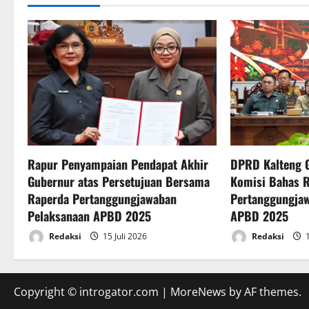
a
v
i
g
a
t
Rapur Penyampaian Pendapat Akhir
DPRD Kalteng 
Gubernur atas Persetujuan Bersama
Komisi Bahas 
i
Raperda Pertanggungjawaban
Pertanggungja
o
Pelaksanaan APBD 2025
APBD 2025
Redaksi
15 Juli 2026
Redaksi
1
n
Copyright © introgator.com
|
MoreNews
by AF themes.