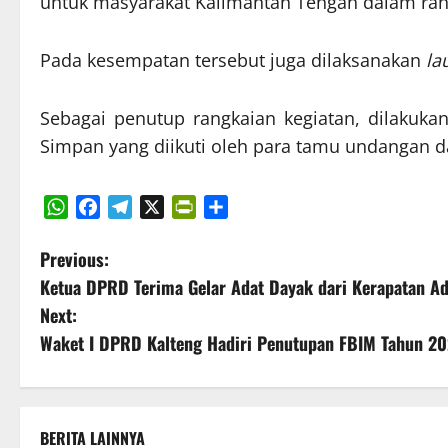
untuk masyarakat Kalimantan Tengah dalam rang
Pada kesempatan tersebut juga dilaksanakan
la
Sebagai penutup rangkaian kegiatan, dilakuk
Simpan yang diikuti oleh para tamu undangan dan
WhatsApp
Facebook
Telegram
X
PrintFriendly
Share
P
Previous:
Ketua DPRD Terima Gelar Adat Dayak dari Kerapatan 
o
Next:
s
Waket I DPRD Kalteng Hadiri Penutupan FBIM Tahun 2
t
n
BERITA LAINNYA