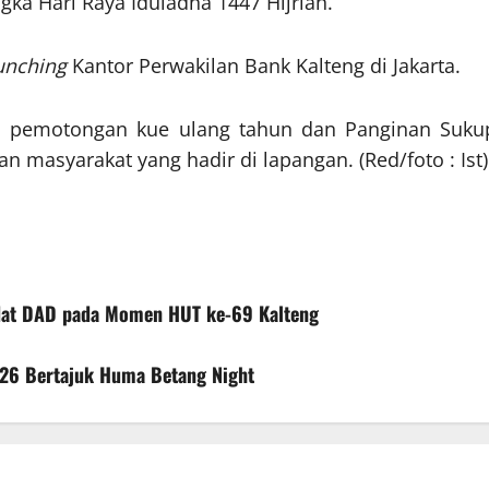
ka Hari Raya Iduladha 1447 Hijriah.
unching
Kantor Perwakilan Bank Kalteng di Jakarta.
an pemotongan kue ulang tahun dan Panginan Suku
 masyarakat yang hadir di lapangan. (Red/foto : Ist)
Adat DAD pada Momen HUT ke-69 Kalteng
026 Bertajuk Huma Betang Night