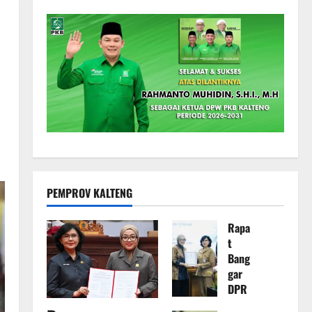
PEMPROV KALTENG
Rapa
t
Bang
gar
DPR
D