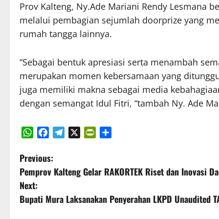
Prov Kalteng, Ny.Ade Mariani Rendy Lesmana bes
melalui pembagian sejumlah doorprize yang men
rumah tangga lainnya.
“Sebagai bentuk apresiasi serta menambah sema
merupakan momen kebersamaan yang ditunggu di
juga memiliki makna sebagai media kebahagiaan,
dengan semangat Idul Fitri, “tambah Ny. Ade M
WhatsApp
Facebook
Telegram
X
PrintFriendly
Share
P
Previous:
Pemprov Kalteng Gelar RAKORTEK Riset dan Inovasi Da
o
Next:
s
Bupati Mura Laksanakan Penyerahan LKPD Unaudited T