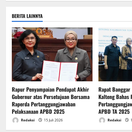
t
n
BERITA LAINNYA
a
v
i
g
a
t
Rapur Penyampaian Pendapat Akhir
Rapat Banggar
Gubernur atas Persetujuan Bersama
Kalteng Bahas 
i
Raperda Pertanggungjawaban
Pertanggungja
o
Pelaksanaan APBD 2025
APBD TA 2025
Redaksi
15 Juli 2026
Redaksi
1
n