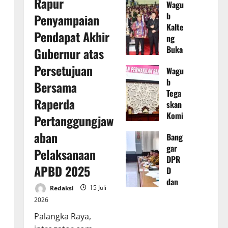
Rapur
Wagu
dan
b
Penyampaian
TAPD
Kalte
Kalte
Pendapat Akhir
ng
ng
Buka
Gubernur atas
Baha
Sino
s
Persetujuan
Wagu
de
Rape
b
Umu
Bersama
rda
Tega
m
Pert
Raperda
skan
XXV
angg
Komi
GKE
Pertanggungjaw
ungja
tmen
Tahu
waba
aban
Bang
Perk
n
n
gar
uat
2026
Pelaksanaan
Pela
DPR
Tata
di
ksan
APBD 2025
D
Kelol
Kabu
aan
dan
a
pate
APB
Redaksi
15 Juli
TAPD
Keua
n
D TA
2026
Kalte
ngan
Muru
2025
ng
Daer
Palangka Raya,
ng
14
rapat
ah