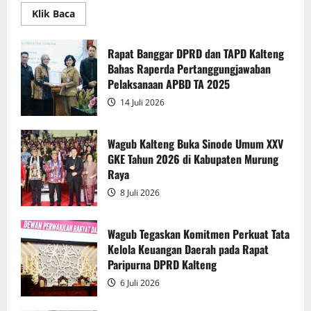
Read
Klik Baca
more
about
Rapur
Penyampaian
Rapat Banggar DPRD dan TAPD Kalteng
Pendapat
Bahas Raperda Pertanggungjawaban
Akhir
Gubernur
Pelaksanaan APBD TA 2025
atas
Persetujuan
14 Juli 2026
Bersama
Raperda
Pertanggungjawaban
Pelaksanaan
Wagub Kalteng Buka Sinode Umum XXV
APBD
GKE Tahun 2026 di Kabupaten Murung
2025
Raya
8 Juli 2026
Wagub Tegaskan Komitmen Perkuat Tata
Kelola Keuangan Daerah pada Rapat
Paripurna DPRD Kalteng
6 Juli 2026