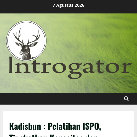
Skip
7 Agustus 2026
to
content
Kadisbun : Pelatihan ISPO,