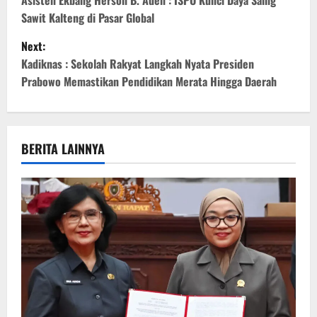
o
Sawit Kalteng di Pasar Global
s
Next:
t
Kadiknas : Sekolah Rakyat Langkah Nyata Presiden
Prabowo Memastikan Pendidikan Merata Hingga Daerah
n
a
v
BERITA LAINNYA
i
g
a
t
i