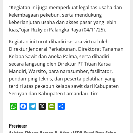
“Kegiatan ini juga memperkuat legalitas usaha dan
kelembagaan pekebun, serta mendukung
keberlanjutan usaha dan akses pasar yang lebih
luas,”ujar Rizky di Palangka Raya (04/11/25).
Kegiatan ini turut dihadiri secara virtual oleh
Direktur Jenderal Perkebunan, Direktorat Tanaman
Kelapa Sawit dan Aneka Palma, serta dihadiri
secara langsung oleh Direktur PT Titian Karsa
Mandiri, Warsito, para narasumber, fasilitator,
pendamping teknis, dan peserta pelatihan yang
terdiri atas pekebun kelapa sawit dari Kabupaten
Seruyan dan Kabupaten Lamandau. Tim
WhatsApp
Facebook
Telegram
X
PrintFriendly
Share
P
Previous:
Asisten Ekbang Herson B. Aden : ISPO Kunci Daya Saing