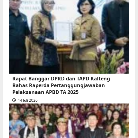
Rapur
Penyampaian
Pendapat
Akhir
Gubernur
atas
Persetujuan
Bersama
Raperda
Pertanggungjawaban
Rapat Banggar DPRD dan TAPD Kalteng
Pelaksanaan
Bahas Raperda Pertanggungjawaban
APBD
Pelaksanaan APBD TA 2025
2025
14 Juli 2026