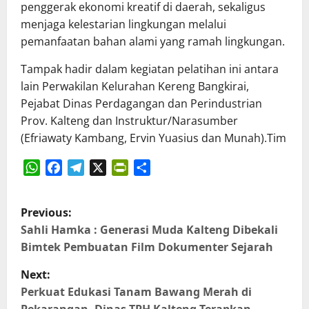
penggerak ekonomi kreatif di daerah, sekaligus
menjaga kelestarian lingkungan melalui
pemanfaatan bahan alami yang ramah lingkungan.
Tampak hadir dalam kegiatan pelatihan ini antara
lain Perwakilan Kelurahan Kereng Bangkirai,
Pejabat Dinas Perdagangan dan Perindustrian
Prov. Kalteng dan Instruktur/Narasumber
(Efriawaty Kambang, Ervin Yuasius dan Munah).Tim
WhatsApp
Facebook
Telegram
X
PrintFriendly
Share
P
Previous:
o
Sahli Hamka : Generasi Muda Kalteng Dibekali
Bimtek Pembuatan Film Dokumenter Sejarah
s
Next:
t
Perkuat Edukasi Tanam Bawang Merah di
Pekarangan, Dinas TPH Kalteng Terapkan