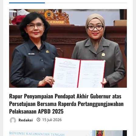
i
g
a
t
i
o
n
Rapur Penyampaian Pendapat Akhir Gubernur atas
Persetujuan Bersama Raperda Pertanggungjawaban
Pelaksanaan APBD 2025
Redaksi
15 Juli 2026