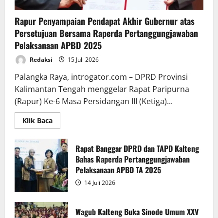
Rapur Penyampaian Pendapat Akhir Gubernur atas
Persetujuan Bersama Raperda Pertanggungjawaban
Pelaksanaan APBD 2025
Redaksi
15 Juli 2026
Palangka Raya, introgator.com – DPRD Provinsi
Kalimantan Tengah menggelar Rapat Paripurna
(Rapur) Ke-6 Masa Persidangan III (Ketiga)...
Read
Klik Baca
more
about
Rapur
Penyampaian
Rapat Banggar DPRD dan TAPD Kalteng
Pendapat
Bahas Raperda Pertanggungjawaban
Akhir
Gubernur
Pelaksanaan APBD TA 2025
atas
Persetujuan
14 Juli 2026
Bersama
Raperda
Pertanggungjawaban
Pelaksanaan
Wagub Kalteng Buka Sinode Umum XXV
APBD