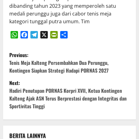
dibanding tahun 2023 yang memperoleh satu
medali perunggu juga dari cabor tenis meja
kategori tunggal putra umum. Tim
WhatsApp
Facebook
Telegram
X
PrintFriendly
Share
P
Previous:
o
Tenis Meja Kalteng Persembahkan Dua Perunggu,
Kontingen Siapkan Strategi Hadapi PORNAS 2027
s
Next:
t
Hadiri Penutupan PORNAS Korpri XVII, Ketua Kontingen
Kalteng Ajak ASN Terus Berprestasi dengan Integritas dan
n
Sportivitas Tinggi
a
v
BERITA LAINNYA