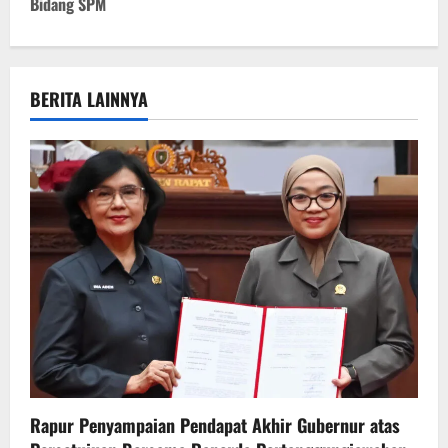
Bidang SPM
n
a
v
BERITA LAINNYA
i
g
a
t
i
o
n
Rapur Penyampaian Pendapat Akhir Gubernur atas