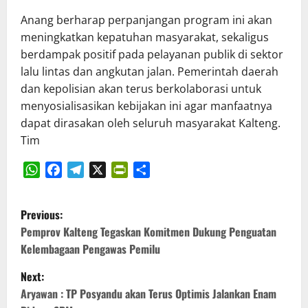
Anang berharap perpanjangan program ini akan
meningkatkan kepatuhan masyarakat, sekaligus
berdampak positif pada pelayanan publik di sektor
lalu lintas dan angkutan jalan. Pemerintah daerah
dan kepolisian akan terus berkolaborasi untuk
menyosialisasikan kebijakan ini agar manfaatnya
dapat dirasakan oleh seluruh masyarakat Kalteng.
Tim
WhatsApp
Facebook
Telegram
X
PrintFriendly
Share
P
Previous:
o
Pemprov Kalteng Tegaskan Komitmen Dukung Penguatan
Kelembagaan Pengawas Pemilu
s
Next:
t
Aryawan : TP Posyandu akan Terus Optimis Jalankan Enam