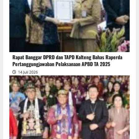
Akhir
Gubernur
atas
Persetujuan
Bersama
Raperda
Pertanggungjawaban
Rapat Banggar DPRD dan TAPD Kalteng Bahas Raperda
Pelaksanaan
Pertanggungjawaban Pelaksanaan APBD TA 2025
APBD
14 Juli 2026
2025