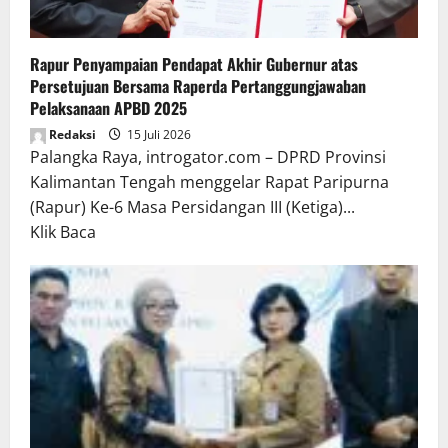
Rapur Penyampaian Pendapat Akhir Gubernur atas
Persetujuan Bersama Raperda Pertanggungjawaban
Pelaksanaan APBD 2025
Redaksi
15 Juli 2026
Palangka Raya, introgator.com – DPRD Provinsi
Kalimantan Tengah menggelar Rapat Paripurna
(Rapur) Ke-6 Masa Persidangan III (Ketiga)...
Read
Klik Baca
more
about
Rapur
Penyampaian
Pendapat
Akhir
Gubernur
atas