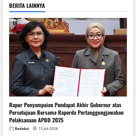
BERITA LAINNYA
a
v
i
g
a
t
i
o
Rapur Penyampaian Pendapat Akhir Gubernur atas
n
Persetujuan Bersama Raperda Pertanggungjawaban
Pelaksanaan APBD 2025
Redaksi
15 Juli 2026