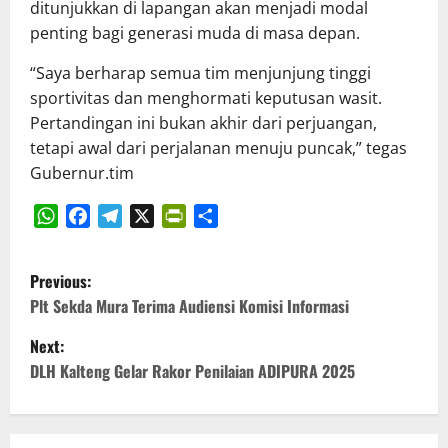
ditunjukkan di lapangan akan menjadi modal
penting bagi generasi muda di masa depan.
“Saya berharap semua tim menjunjung tinggi
sportivitas dan menghormati keputusan wasit.
Pertandingan ini bukan akhir dari perjuangan,
tetapi awal dari perjalanan menuju puncak,” tegas
Gubernur.tim
WhatsApp
Facebook
Telegram
X
PrintFriendly
Share
P
Previous:
o
Plt Sekda Mura Terima Audiensi Komisi Informasi
Next:
s
DLH Kalteng Gelar Rakor Penilaian ADIPURA 2025
t
n