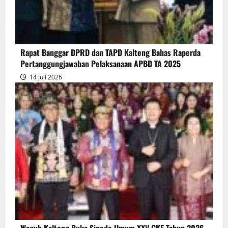
Persetujuan
Bersama
Raperda
Pertanggungjawaban
Rapat Banggar DPRD dan TAPD Kalteng Bahas Raperda
Pelaksanaan
Pertanggungjawaban Pelaksanaan APBD TA 2025
APBD
14 Juli 2026
2025