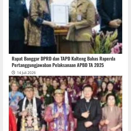
Pendapat
Akhir
Gubernur
atas
Persetujuan
Bersama
Raperda
Pertanggungjawaban
Rapat Banggar DPRD dan TAPD Kalteng Bahas Raperda
Pelaksanaan
Pertanggungjawaban Pelaksanaan APBD TA 2025
APBD
14 Juli 2026
2025