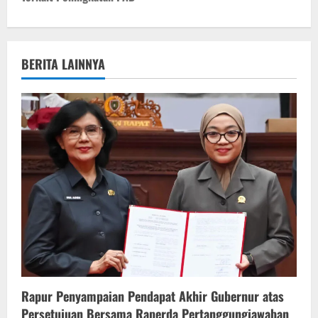
n
a
v
BERITA LAINNYA
i
g
a
t
i
o
n
Rapur Penyampaian Pendapat Akhir Gubernur atas
Persetujuan Bersama Raperda Pertanggungjawaban