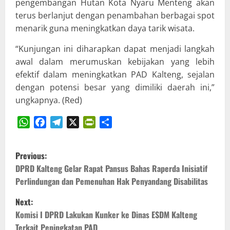
pengembangan Hutan Kota Nyaru Menteng akan
terus berlanjut dengan penambahan berbagai spot
menarik guna meningkatkan daya tarik wisata.
“Kunjungan ini diharapkan dapat menjadi langkah
awal dalam merumuskan kebijakan yang lebih
efektif dalam meningkatkan PAD Kalteng, sejalan
dengan potensi besar yang dimiliki daerah ini,”
ungkapnya. (Red)
WhatsApp
Facebook
Telegram
X
PrintFriendly
Share
P
Previous:
o
DPRD Kalteng Gelar Rapat Pansus Bahas Raperda Inisiatif
Perlindungan dan Pemenuhan Hak Penyandang Disabilitas
s
Next:
t
Komisi I DPRD Lakukan Kunker ke Dinas ESDM Kalteng
Terkait Peningkatan PAD